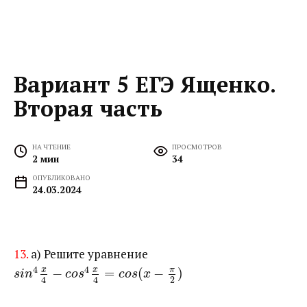
Вариант 5 ЕГЭ Ященко.
Вторая часть
НА ЧТЕНИЕ
ПРОСМОТРОВ
2 мин
34
ОПУБЛИКОВАНО
24.03.2024
13.
а) Решите уравнение ​
4
4
x
x
π
−
=
(
−
)
s
i
n
c
o
s
c
o
s
x
2
4
4