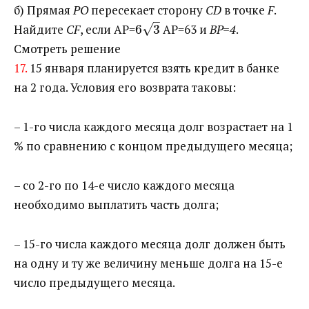
б) Прямая
РО
пересекает сторону
CD
в точке
F
.
–
√
Найдите
CF
, если
AP=​
6
3
​
A
P
=
6
3
и
BР=4
.
Смотреть решение
17.
15 января планируется взять кредит в банке
на 2 года. Условия его возврата таковы:
– 1-го числа каждого месяца долг возрастает на 1
% по сравнению с концом предыдущего месяца;
– со 2-го по 14-е число каждого месяца
необходимо выплатить часть долга;
– 15-го числа каждого месяца долг должен быть
на одну и ту же величину меньше долга на 15-е
число предыдущего месяца.