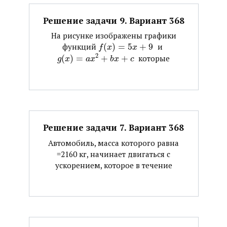
Решение задачи 9. Вариант 368
На рисунке изображены графики
функций ​
(
)
=
5
+
9
​ и ​
f
x
x
2
(
)
=
+
+
​ которые
g
x
a
x
b
x
c
Решение задачи 7. Вариант 368
Автомобиль, масса которого равна
=2160 кг, начинает двигаться с
ускорением, которое в течение