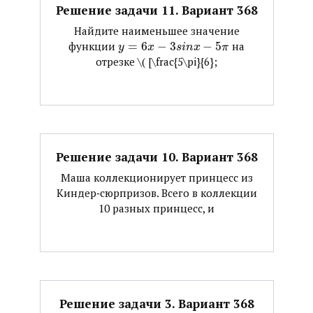
Решение задачи 11. Вариант 368
Найдите наименьшее значение
функции ​
=
6
−
3
−
5
​ на
y
x
s
i
n
x
π
отрезке ​\( [\frac{5\pi}{6};
Решение задачи 10. Вариант 368
Маша коллекционирует принцесс из
Киндер‐сюрпризов. Всего в коллекции
10 разных принцесс, и
Решение задачи 3. Вариант 368