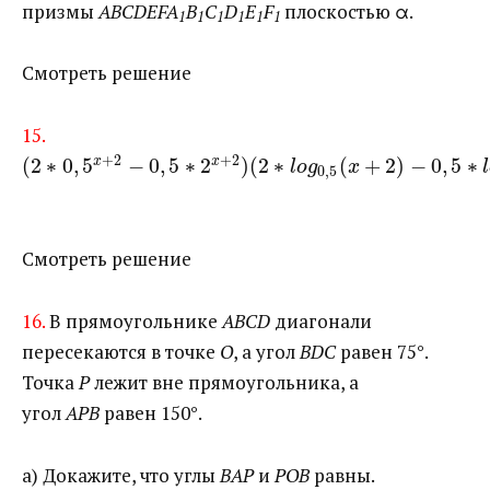
призмы
ABCDEFA
B
C
D
E
F
плоскостью α.
1
1
1
1
1
1
Смотреть решение
15.
+
2
+
2
(
2
∗
0
,
5
−
0
,
5
∗
2
)
(
2
∗
(
+
2
)
−
0
,
5
∗
x
x
l
o
g
x
l
0
,
5
Смотреть решение
16.
В прямоугольнике
ABCD
диагонали
пересекаются в точке
О
, а угол
BDC
равен 75°.
Точка
Р
лежит вне прямоугольника, а
угол
АРВ
равен 150°.
а) Докажите, что углы
ВАР
и
РОВ
равны.