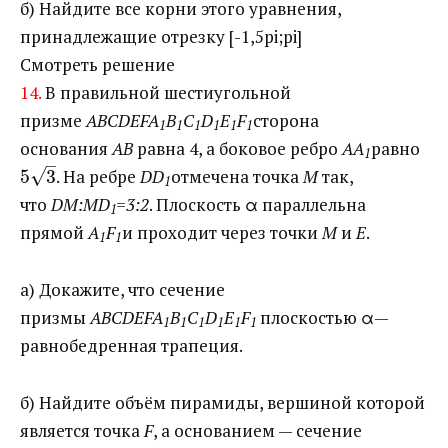
б) Найдите все корни этого уравнения,
принадлежащие отрезку
[-1,5pi;pi]
Смотреть решение
14.
В правильной шестиугольной
призме
ABCDEFA
B
C
D
E
F
сторона
1
1
1
1
1
1
основания
АВ
равна 4, а боковое ребро
АА
равно ​
1
–
√
5
3
. На ребре
DD
отмечена точка
М
так,
1
что
DM:MD
=3:2
. Плоскость
α
параллельна
1
прямой
A
F
и проходит через точки
М
и
Е
.
1
1
а) Докажите, что сечение
призмы
ABCDEFA
B
C
D
E
F
плоскостью α—
1
1
1
1
1
1
равнобедренная трапеция.
б) Найдите объём пирамиды, вершиной которой
является точка
F
, а основанием — сечение