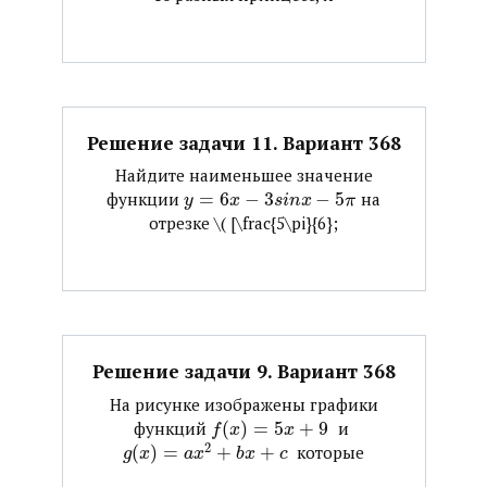
Решение задачи 11. Вариант 368
Найдите наименьшее значение
функции ​
=
6
−
3
−
5
​ на
y
x
s
i
n
x
π
отрезке ​\( [\frac{5\pi}{6};
Решение задачи 9. Вариант 368
На рисунке изображены графики
функций ​
(
)
=
5
+
9
​ и ​
f
x
x
2
(
)
=
+
+
​ которые
g
x
a
x
b
x
c