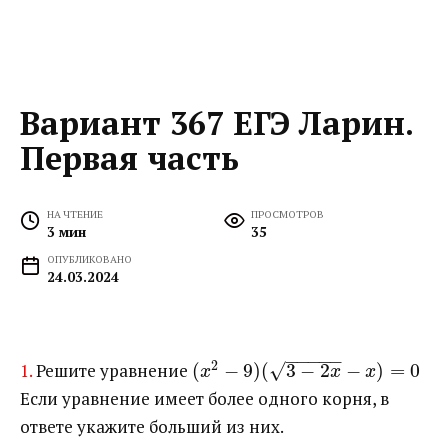
Вариант 367 ЕГЭ Ларин.
Первая часть
НА ЧТЕНИЕ
ПРОСМОТРОВ
3 мин
35
ОПУБЛИКОВАНО
24.03.2024
−
−
−
−
−
2
√
1.
Решите уравнение ​
(
−
9
)
(
3
−
2
−
)
=
0
x
x
x
Если уравнение имеет более одного корня, в
ответе укажите больший из них.