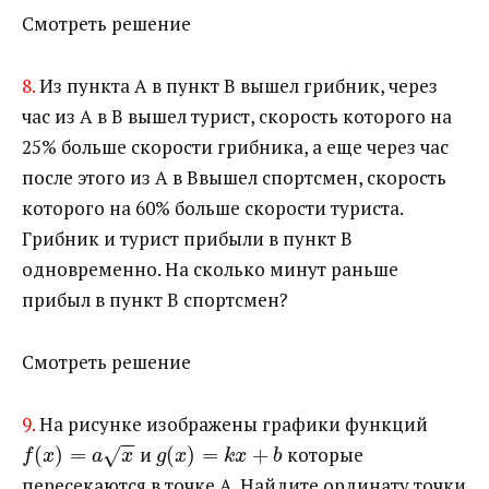
Смотреть решение
8.
Из пункта А в пункт В вышел грибник, через
час из А в В вышел турист, скорость которого на
25% больше скорости грибника, а еще через час
после этого из А в Ввышел спортсмен, скорость
которого на 60% больше скорости туриста.
Грибник и турист прибыли в пункт В
одновременно. На сколько минут раньше
прибыл в пункт В спортсмен?
Смотреть решение
9.
На рисунке изображены графики функций ​
−
−
(
)
=
​ и ​
(
)
=
+
​ которые
√
f
x
a
x
g
x
k
x
b
пересекаются в точке А. Найдите ординату точки