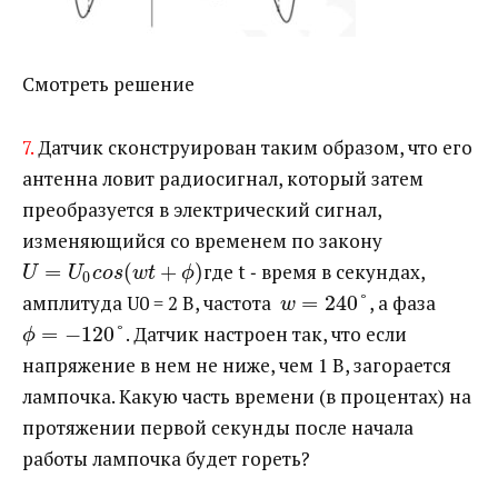
Смотреть решение
7.
Датчик сконструирован таким образом, что его
антенна ловит радиосигнал, который затем
преобразуется в электрический сигнал,
изменяющийся со временем по закону ​
=
(
+
)
​где t ‐ время в секундах,
U
U
c
o
s
w
t
ϕ
0
амплитуда U0 = 2 В, частота ​
=
240
°
​, а фаза ​
w
=
−
120
°
​. Датчик настроен так, что если
ϕ
напряжение в нем не ниже, чем 1 В, загорается
лампочка. Какую часть времени (в процентах) на
протяжении первой секунды после начала
работы лампочка будет гореть?