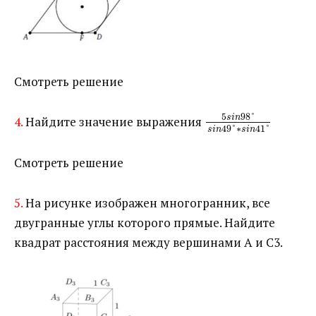
Смотреть решение
5
98
°
s
i
n
4.
Найдите значение выражения ​
49
°
∗
41
°
s
i
n
s
i
n
Смотреть решение
5.
На рисунке изображен многогранник, все
двугранные углы которого прямые. Найдите
квадрат расстояния между вершинами А и С3.