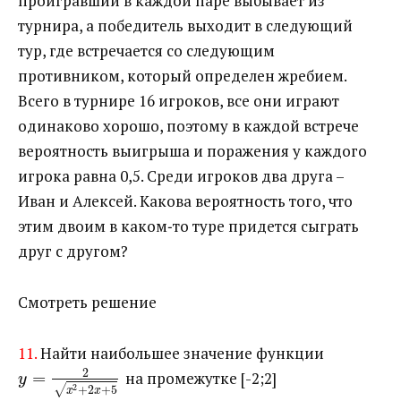
проигравший в каждой паре выбывает из
турнира, а победитель выходит в следующий
тур, где встречается со следующим
противником, который определен жребием.
Всего в турнире 16 игроков, все они играют
одинаково хорошо, поэтому в каждой встрече
вероятность выигрыша и поражения у каждого
игрока равна 0,5. Среди игроков два друга –
Иван и Алексей. Какова вероятность того, что
этим двоим в каком‐то туре придется сыграть
друг с другом?
Смотреть решение
11.
Найти наибольшее значение функции ​
2
=
​ на промежутке [-2;2]
y
√
2
+
2
+
5
x
x