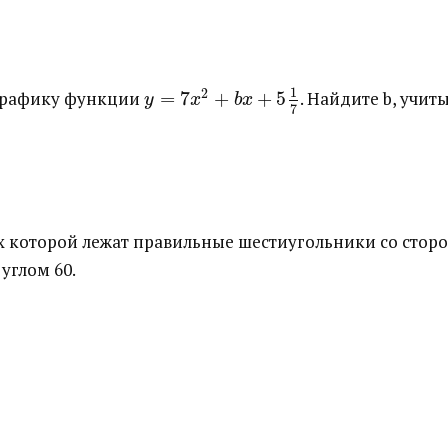
1
2
графику функции ​
=
7
+
+
5
​. Найдите b, учи
y
x
b
x
7
 которой лежат правильные шестиугольники со сторон
углом 60.