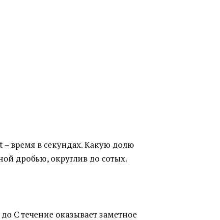
де t – время в секундах. Какую долю
ной дробью, округлив до сотых.
В до С течение оказывает заметное