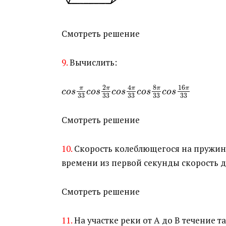
Смотреть решение
9.
Вычислить:
8
16
2
4
π
π
π
π
π
c
o
s
c
o
s
c
o
s
c
o
s
c
o
s
33
33
33
33
33
Смотреть решение
10.
Скорость колеблющегося на пружине 
времени из первой секунды скорость д
Смотреть решение
11.
На участке реки от А до В течение т