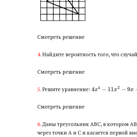
Смотреть решение
4.
Найдите вероятность того, что случа
Смотреть решение
4
2
5.
Решите уравнение: ​
4
−
11
−
9
x
x
x
Смотреть решение
6.
Даны треугольник АВС, в котором АВ=
через точки А и С и касается первой 