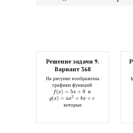
Решение задачи 9.
Р
Вариант 368
На рисунке изображены
графики функций ​
(
)
=
5
+
9
​ и ​
f
x
x
2
(
)
=
+
+
​
g
x
a
x
b
x
c
которые