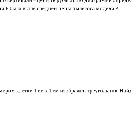
по вертикали – цены (в рублях). По диаграмме опреде
ли Б была выше средней цены пылесоса модели А
мером клетки 1 см х 1 см изображен треугольник. Найд