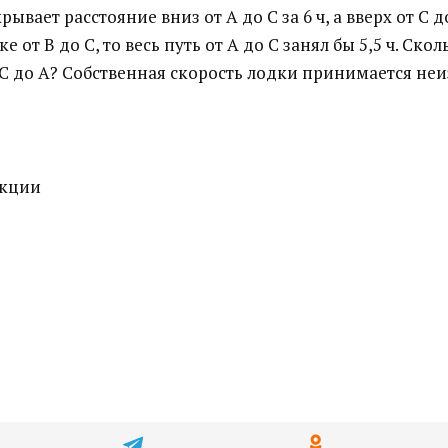
ает расстояние вниз от А до С за 6 ч, а вверх от С до 
е от В до С, то весь путь от А до С занял бы 5,5 ч. Ск
С до А? Собственная скорость лодки принимается неи
нкции