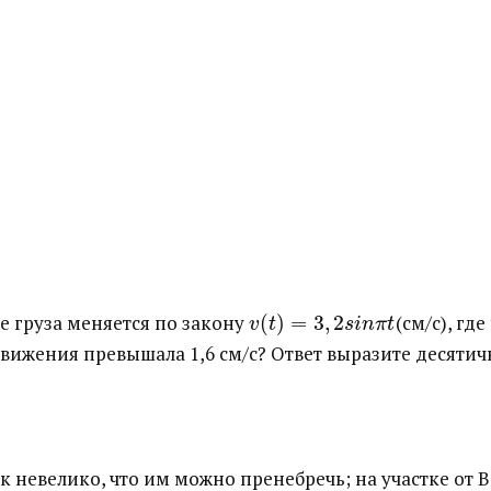
груза меняется по закону ​
(
)
=
3
,
2
​(см/с), г
v
t
s
i
n
π
t
вижения превышала 1,6 см/с? Ответ выразите десятич
ак невелико, что им можно пренебречь; на участке от 