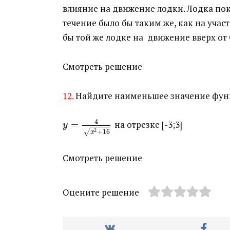
влияние на движение лодки. Лодка покрыв
течение было бы таким же, как на участк
бы той же лодке на движение вверх от 
Смотреть решение
12.
Найдите наименьшее значение фу
4
=
​ на отрезке [-3;3]
y
√
2
+
16
x
Смотреть решение
Оцените решение