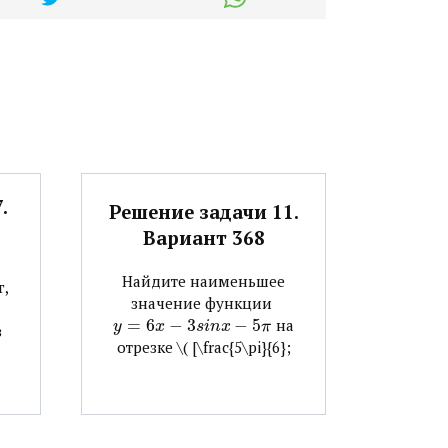
.
Решение задачи 11.
Вариант 368
Найдите наименьшее
г,
значение функции ​
=
6
−
3
−
5
​ на
y
x
s
i
n
x
π
в
отрезке ​\( [\frac{5\pi}{6};