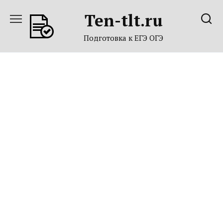
Перейти
Ten-tlt.ru
к
содержанию
Подготовка к ЕГЭ ОГЭ