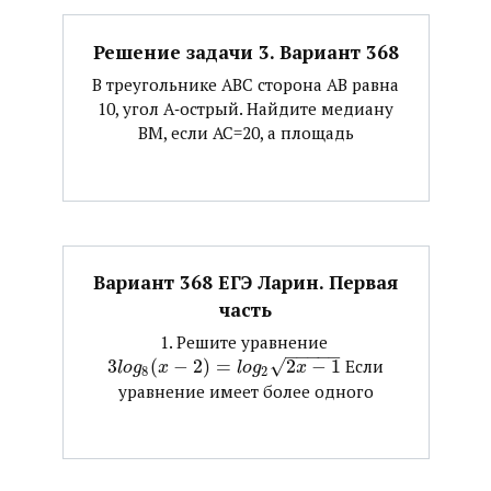
Решение задачи 3. Вариант 368
В треугольнике АВС сторона АВ равна
10, угол А‐острый. Найдите медиану
ВМ, если АС=20, а площадь
Вариант 368 ЕГЭ Ларин. Первая
часть
1. Решите уравнение ​
−
−
−
−
−
3
(
−
2
)
=
√
2
−
1
​ Если
l
o
g
x
l
o
g
x
8
2
уравнение имеет более одного