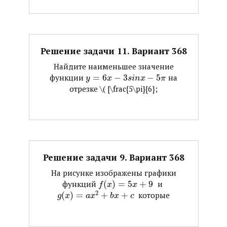
Решение задачи 11. Вариант 368
Найдите наименьшее значение
функции ​
=
6
−
3
−
5
​ на
y
x
s
i
n
x
π
отрезке ​\( [\frac{5\pi}{6};
Решение задачи 9. Вариант 368
На рисунке изображены графики
функций ​
(
)
=
5
+
9
​ и ​
f
x
x
2
(
)
=
+
+
​ которые
g
x
a
x
b
x
c