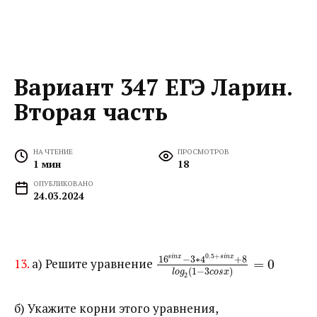
Вариант 347 ЕГЭ Ларин.
Вторая часть
НА ЧТЕНИЕ
ПРОСМОТРОВ
1 мин
18
ОПУБЛИКОВАНО
24.03.2024
0.5
+
16
−
3
∗
4
+
8
s
i
n
x
s
i
n
x
13.
а) Решите уравнение ​
=
0
(
1
−
3
)
l
o
g
c
o
s
x
2
б) Укажите корни этого уравнения,