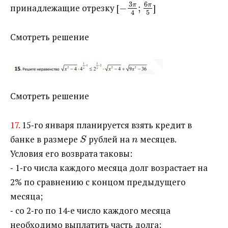
3
6
π
π
принадлежащие отрезку [​
−
;
​]
5
4
Смотреть решение
Смотреть решение
17.
15‐го января планируется взять кредит в
банке в размере ​
​ рублей на ​
​ месяцев.
S
n
Условия его возврата таковы:
‐ 1‐го числа каждого месяца долг возрастает на
2% по сравнению с концом предыдущего
месяца;
‐ со 2‐го по 14‐е число каждого месяца
необходимо выплатить часть долга;