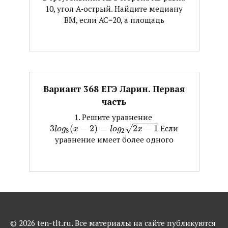
10, угол А‐острый. Найдите медиану
ВМ, если АС=20, а площадь
Вариант 368 ЕГЭ Ларин. Первая
часть
1. Решите уравнение ​
−
−
−
−
−
3
(
−
2
)
=
√
2
−
1
​ Если
l
o
g
x
l
o
g
x
8
2
уравнение имеет более одного
© 2026 ten-tlt.ru. Все материалы на сайте публикуются