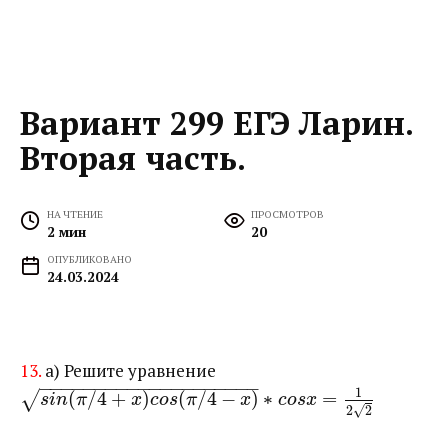
Вариант 299 ЕГЭ Ларин.
Вторая часть.
НА ЧТЕНИЕ
ПРОСМОТРОВ
2 мин
20
ОПУБЛИКОВАНО
24.03.2024
13.
а) Решите уравнение ​
−
−
−
−
−
−
−
−
−
−
−
−
−
−
−
−
−
−
−
−
1
(
/
4
+
)
(
/
4
−
)
∗
=
√
s
i
n
π
x
c
o
s
π
x
c
o
s
x
√
2
2