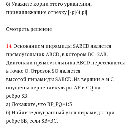
б) Укажите корни этого уравнения,
принадлежащие отрезку [-pi/4;pi]
Смотреть решение
14.
Основанием пирамиды SABCD является
прямоугольник ABCD, в котором ВС=2АВ.
Диагонали прямоугольника ABCD пересекаются
в точке О. Отрезок SO является
высотой пирамиды SABCD. Из вершин А и С
опущены перпендикуляры АР и CQ на
ребро SB.
а) Докажите, что BP_PQ=1:3
б) Найдите двугранный угол пирамиды при
ребре SB, если SB=BC.