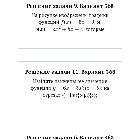
Решение задачи 9. Вариант 368
На рисунке изображены графики
функций ​
(
)
=
5
+
9
​ и ​
f
x
x
2
(
)
=
+
+
​ которые
g
x
a
x
b
x
c
Решение задачи 11. Вариант 368
Найдите наименьшее значение
функции ​
=
6
−
3
−
5
​ на
y
x
s
i
n
x
π
отрезке ​\( [\frac{5\pi}{6};
Решение задачи 6. Вариант 368