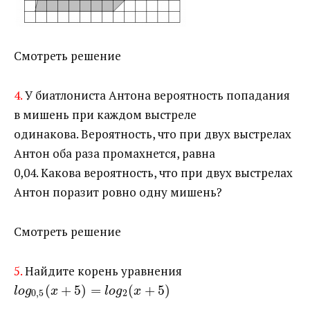
Смотреть решение
4.
У биатлониста Антона вероятность попадания
в мишень при каждом выстреле
одинакова. Вероятность, что при двух выстрелах
Антон оба раза промахнется, равна
0,04. Какова вероятность, что при двух выстрелах
Антон поразит ровно одну мишень?
Смотреть решение
5.
Найдите корень уравнения ​
(
+
5
)
=
(
+
5
)
l
o
g
x
l
o
g
x
0
,
5
2