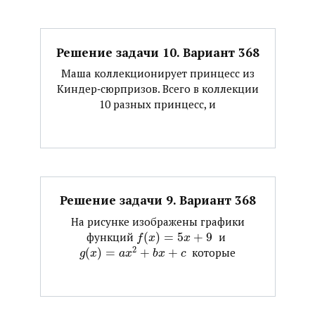
Решение задачи 10. Вариант 368
Маша коллекционирует принцесс из
Киндер‐сюрпризов. Всего в коллекции
10 разных принцесс, и
Решение задачи 9. Вариант 368
На рисунке изображены графики
функций ​
(
)
=
5
+
9
​ и ​
f
x
x
2
(
)
=
+
+
​ которые
g
x
a
x
b
x
c