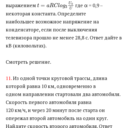
U
выражением ​
=
​ где α = 0,9 –
0
t
a
R
C
l
o
g
3
U
некоторая константа. Определите
наибольшее возможное напряжение на
конденсаторе, если после выключения
телевизора прошло не менее 28,8 с. Ответ дайте в
кВ (киловольтах).
Смотреть решение.
11.
Из одной точки круговой трассы, длина
которой равна 10 км, одновременно в
одном направлении стартовали два автомобиля.
Скорость первого автомобиля равна
120 км/ч, и через 20 минут после старта он
опережал второй автомобиль на один круг.
Найдите скорость второго автомобиля. Ответ