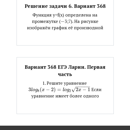
Решение задачи 6. Вариант 368
Функция y=f(x) определена на
промежутке (—3;7). На рисунке
изображён график её производной
Вариант 368 ЕГЭ Ларин. Первая
часть
1. Решите уравнение ​
−
−
−
−
−
3
(
−
2
)
=
√
2
−
1
​ Если
l
o
g
x
l
o
g
x
8
2
уравнение имеет более одного