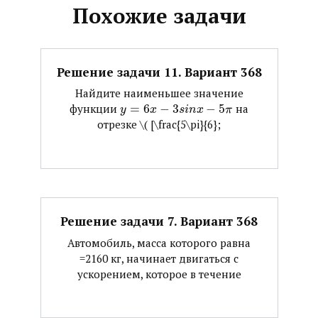
Похожие задачи
Решение задачи 11. Вариант 368
Найдите наименьшее значение
функции ​
=
6
−
3
−
5
​ на
y
x
s
i
n
x
π
отрезке ​\( [\frac{5\pi}{6};
Решение задачи 7. Вариант 368
Автомобиль, масса которого равна
=2160 кг, начинает двигаться с
ускорением, которое в течение