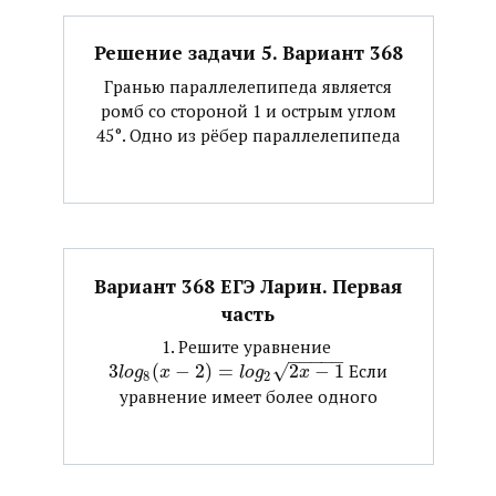
Решение задачи 5. Вариант 368
Гранью параллелепипеда является
ромб со стороной 1 и острым углом
45°. Одно из рёбер параллелепипеда
Вариант 368 ЕГЭ Ларин. Первая
часть
1. Решите уравнение ​
−
−
−
−
−
3
(
−
2
)
=
√
2
−
1
​ Если
l
o
g
x
l
o
g
x
8
2
уравнение имеет более одного