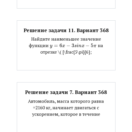
Решение задачи 11. Вариант 368
Найдите наименьшее значение
функции ​
=
6
−
3
−
5
​ на
y
x
s
i
n
x
π
отрезке ​\( [\frac{5\pi}{6};
Решение задачи 7. Вариант 368
Автомобиль, масса которого равна
=2160 кг, начинает двигаться с
ускорением, которое в течение