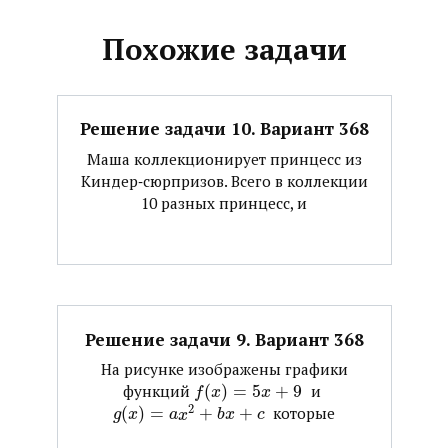
Похожие задачи
Решение задачи 10. Вариант 368
Маша коллекционирует принцесс из
Киндер‐сюрпризов. Всего в коллекции
10 разных принцесс, и
Решение задачи 9. Вариант 368
На рисунке изображены графики
функций ​
(
)
=
5
+
9
​ и ​
f
x
x
2
(
)
=
+
+
​ которые
g
x
a
x
b
x
c