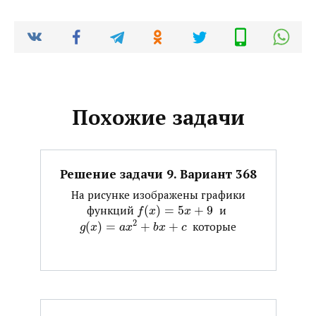
Похожие задачи
Решение задачи 9. Вариант 368
На рисунке изображены графики
функций ​
(
)
=
5
+
9
​ и ​
f
x
x
2
(
)
=
+
+
​ которые
g
x
a
x
b
x
c