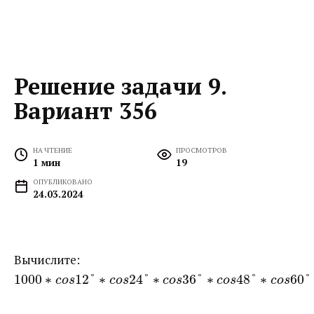
Решение задачи 9.
Вариант 356
НА ЧТЕНИЕ
ПРОСМОТРОВ
1 мин
19
ОПУБЛИКОВАНО
24.03.2024
Вычислите: ​
1000
∗
12
°
∗
24
°
∗
36
°
∗
48
°
∗
60
°
c
o
s
c
o
s
c
o
s
c
o
s
c
o
s