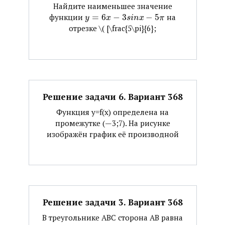
Найдите наименьшее значение
функции ​
=
6
−
3
−
5
​ на
y
x
s
i
n
x
π
отрезке ​\( [\frac{5\pi}{6};
Решение задачи 6. Вариант 368
Функция y=f(x) определена на
промежутке (—3;7). На рисунке
изображён график её производной
Решение задачи 3. Вариант 368
В треугольнике АВС сторона АВ равна