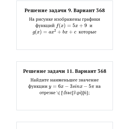
Решение задачи 9. Вариант 368
На рисунке изображены графики
функций ​
(
)
=
5
+
9
​ и ​
f
x
x
2
(
)
=
+
+
​ которые
g
x
a
x
b
x
c
Решение задачи 11. Вариант 368
Найдите наименьшее значение
функции ​
=
6
−
3
−
5
​ на
y
x
s
i
n
x
π
отрезке ​\( [\frac{5\pi}{6};