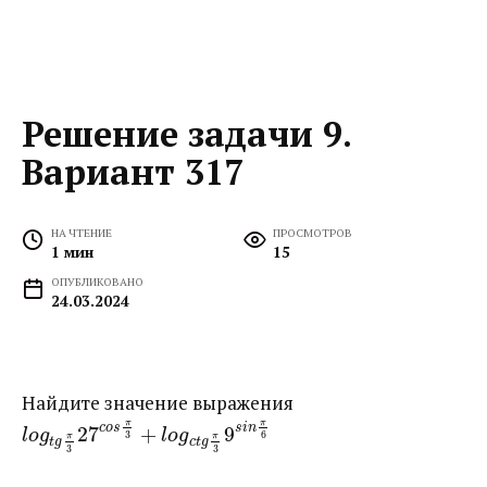
Решение задачи 9.
Вариант 317
НА ЧТЕНИЕ
ПРОСМОТРОВ
1 мин
15
ОПУБЛИКОВАНО
24.03.2024
Найдите значение выражения ​
π
π
c
o
s
s
i
n
27
+
9
l
o
g
l
o
g
3
6
π
π
t
g
c
t
g
3
3