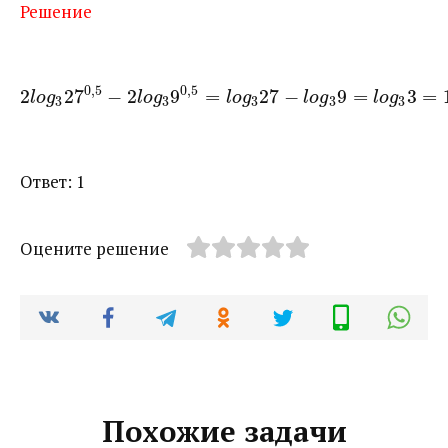
Решение
0
,
5
0
,
5
2
27
−
2
9
=
27
−
9
=
3
=
l
o
g
l
o
g
l
o
g
l
o
g
l
o
g
3
3
3
3
3
Ответ: 1
Оцените решение
Похожие задачи