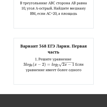
В треугольнике АВС сторона АВ равна
10, угол А‐острый. Найдите медиану
ВМ, если АС=20, а площадь
Вариант 368 ЕГЭ Ларин. Первая
часть
1. Решите уравнение ​
−
−
−
−
−
3
(
−
2
)
=
√
2
−
1
​ Если
l
o
g
x
l
o
g
x
8
2
уравнение имеет более одного