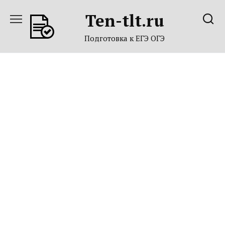
Перейти
Ten-tlt.ru
к
содержанию
Подготовка к ЕГЭ ОГЭ