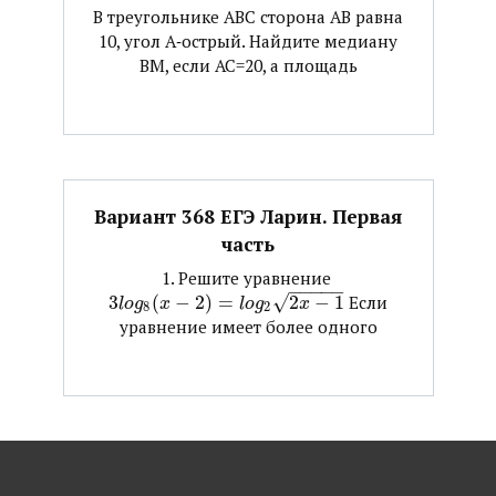
В треугольнике АВС сторона АВ равна
10, угол А‐острый. Найдите медиану
ВМ, если АС=20, а площадь
Вариант 368 ЕГЭ Ларин. Первая
часть
1. Решите уравнение ​
−
−
−
−
−
3
(
−
2
)
=
√
2
−
1
​ Если
l
o
g
x
l
o
g
x
8
2
уравнение имеет более одного