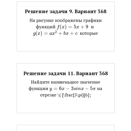
Решение задачи 9. Вариант 368
На рисунке изображены графики
функций ​
(
)
=
5
+
9
​ и ​
f
x
x
2
(
)
=
+
+
​ которые
g
x
a
x
b
x
c
Решение задачи 11. Вариант 368
Найдите наименьшее значение
функции ​
=
6
−
3
−
5
​ на
y
x
s
i
n
x
π
отрезке ​\( [\frac{5\pi}{6};