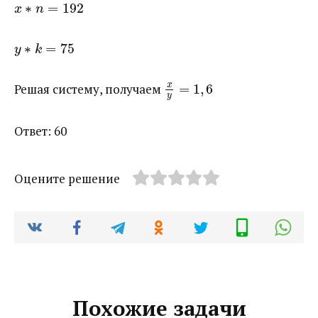
∗
=
192
x
n
∗
=
75
y
k
x
Решая систему, получаем ​
=
1
,
6
y
Ответ: 60
Оцените решение
Похожие задачи