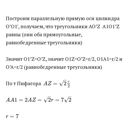
Построим параллельную прямую оси цилиндра
O’O1′, получаем, что треугольники AO’Z A1O1’Z
равны (они оба прямоугольные,
равнобедренные треугольники)
Значит O1’Z=O’Z, значит O1Z=O’Z=r/2, O1A1=r/2 и
O’A=r/2 (равнобедренные треугольники)
–
√
r
По т Пифагора ​
=
2
A
Z
2
–
–
√
√
1
=
2
=
2
=
7
2
A
A
A
Z
r
=
7
r