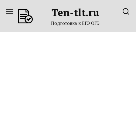
Перейти
Ten-tlt.ru
к
содержанию
Подготовка к ЕГЭ ОГЭ