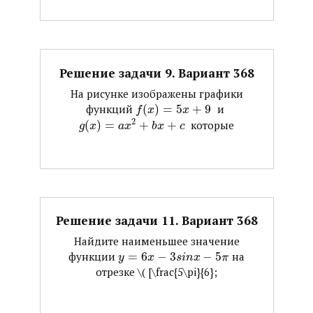
Решение задачи 9. Вариант 368
На рисунке изображены графики
функций ​
(
)
=
5
+
9
​ и ​
f
x
x
2
(
)
=
+
+
​ которые
g
x
a
x
b
x
c
Решение задачи 11. Вариант 368
Найдите наименьшее значение
функции ​
=
6
−
3
−
5
​ на
y
x
s
i
n
x
π
отрезке ​\( [\frac{5\pi}{6};