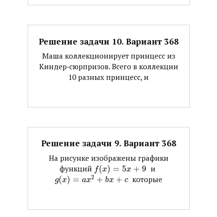
Решение задачи 10. Вариант 368
Маша коллекционирует принцесс из
Киндер‐сюрпризов. Всего в коллекции
10 разных принцесс, и
Решение задачи 9. Вариант 368
На рисунке изображены графики
функций ​
(
)
=
5
+
9
​ и ​
f
x
x
2
(
)
=
+
+
​ которые
g
x
a
x
b
x
c