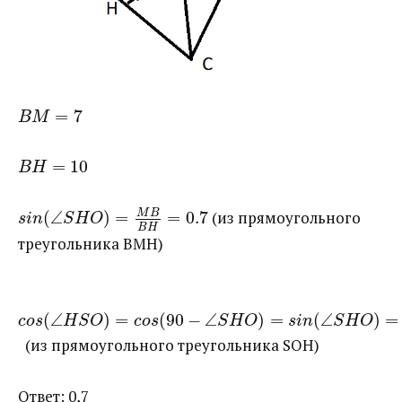
=
7
B
M
=
10
B
H
(
∠
)
=
M
B
=
0.7
​ (из прямоугольного
s
i
n
S
H
O
B
H
треугольника BMH)
(
∠
)
=
(
90
−
∠
)
=
(
∠
)
=
c
o
s
H
S
O
c
o
s
S
H
O
s
i
n
S
H
O
​ (из прямоугольного треугольника SOH)
Ответ: 0,7