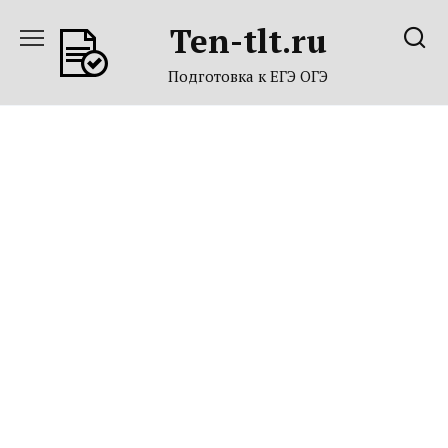
Перейти
Ten-tlt.ru
к
содержанию
Подготовка к ЕГЭ ОГЭ