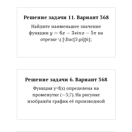
Решение задачи 11. Вариант 368
Найдите наименьшее значение
функции ​
=
6
−
3
−
5
​ на
y
x
s
i
n
x
π
отрезке ​\( [\frac{5\pi}{6};
Решение задачи 6. Вариант 368
Функция y=f(x) определена на
промежутке (—3;7). На рисунке
изображён график её производной