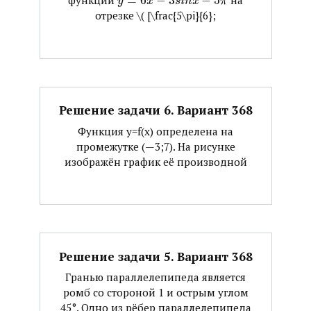
функции ​
=
6
−
3
−
5
​ на
y
x
s
i
n
x
π
отрезке ​\( [\frac{5\pi}{6};
Решение задачи 6. Вариант 368
Функция y=f(x) определена на
промежутке (—3;7). На рисунке
изображён график её производной
Решение задачи 5. Вариант 368
Гранью параллелепипеда является
ромб со стороной 1 и острым углом
45°. Одно из рёбер параллелепипеда