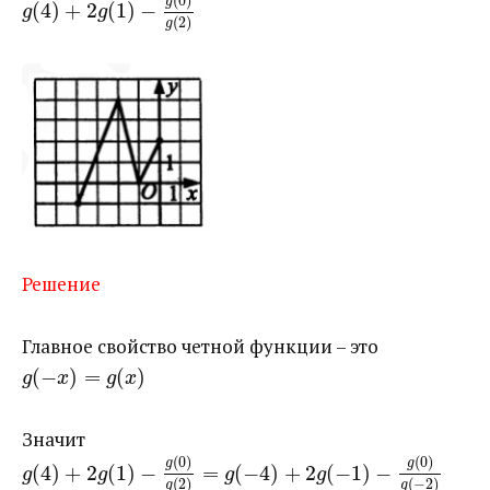
(
0
)
g
(
4
)
+
2
(
1
)
−
g
g
(
2
)
g
Решение
Главное свойство четной функции – это ​
(
−
)
=
(
)
g
x
g
x
Значит ​
(
0
)
(
0
)
g
g
(
4
)
+
2
(
1
)
−
=
(
−
4
)
+
2
(
−
1
)
−
g
g
g
g
(
2
)
(
−
2
)
g
g