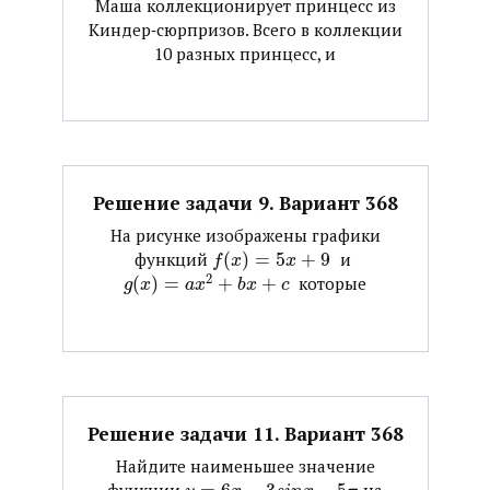
Маша коллекционирует принцесс из
Киндер‐сюрпризов. Всего в коллекции
10 разных принцесс, и
Решение задачи 9. Вариант 368
На рисунке изображены графики
функций ​
(
)
=
5
+
9
​ и ​
f
x
x
2
(
)
=
+
+
​ которые
g
x
a
x
b
x
c
Решение задачи 11. Вариант 368
Найдите наименьшее значение