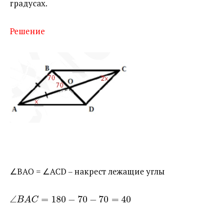
градусах.
Решение
∠BAO = ∠ACD – накрест лежащие углы
∠
=
180
−
70
−
70
=
40
B
A
C