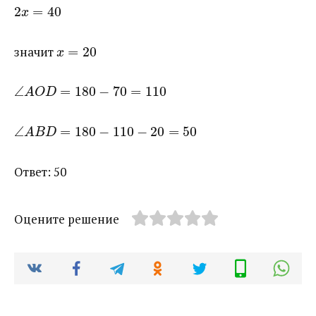
2
=
40
x
значит ​
=
20
x
∠
=
180
−
70
=
110
A
O
D
∠
=
180
−
110
−
20
=
50
A
B
D
Ответ: 50
Оцените решение