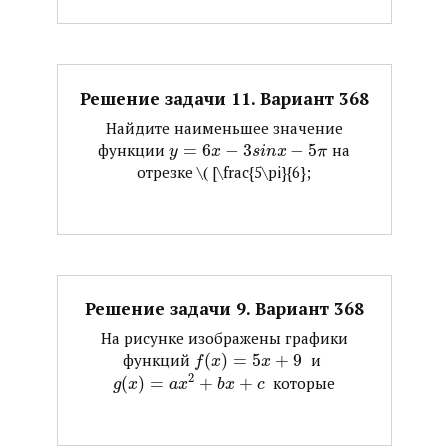
Решение задачи 11. Вариант 368
Найдите наименьшее значение
функции ​
=
6
−
3
−
5
​ на
y
x
s
i
n
x
π
отрезке ​\( [\frac{5\pi}{6};
Решение задачи 9. Вариант 368
На рисунке изображены графики
функций ​
(
)
=
5
+
9
​ и ​
f
x
x
2
(
)
=
+
+
​ которые
g
x
a
x
b
x
c