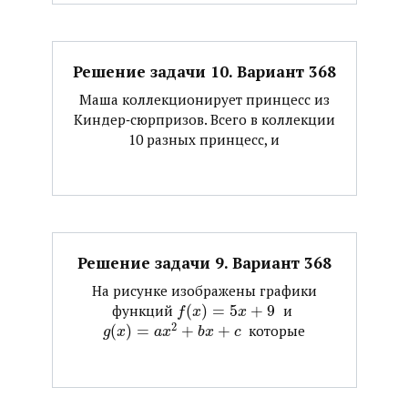
Решение задачи 10. Вариант 368
Маша коллекционирует принцесс из
Киндер‐сюрпризов. Всего в коллекции
10 разных принцесс, и
Решение задачи 9. Вариант 368
На рисунке изображены графики
функций ​
(
)
=
5
+
9
​ и ​
f
x
x
2
(
)
=
+
+
​ которые
g
x
a
x
b
x
c