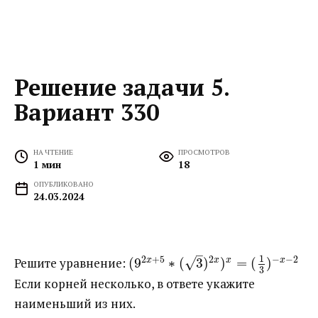
Решение задачи 5.
Вариант 330
НА ЧТЕНИЕ
ПРОСМОТРОВ
1 мин
18
ОПУБЛИКОВАНО
24.03.2024
–
1
2
+
5
2
−
−
2
√
Решите уравнение: ​
(
9
∗
(
3
)
)
=
(
)
x
x
x
x
3
Если корней несколько, в ответе укажите
наименьший из них.