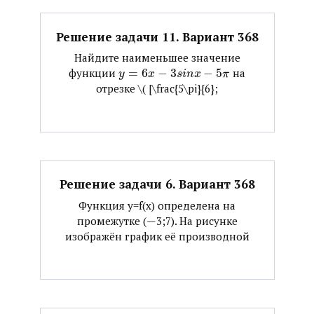
Решение задачи 11. Вариант 368
Найдите наименьшее значение
функции ​
=
6
−
3
−
5
​ на
y
x
s
i
n
x
π
отрезке ​\( [\frac{5\pi}{6};
Решение задачи 6. Вариант 368
Функция y=f(x) определена на
промежутке (—3;7). На рисунке
изображён график её производной