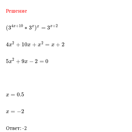
Решение
4
+
10
+
2
(
3
∗
3
)
=
3
x
x
x
x
2
2
4
+
10
+
=
+
2
x
x
x
x
2
5
+
9
−
2
=
0
x
x
=
0.5
x
=
−
2
x
Ответ: -2