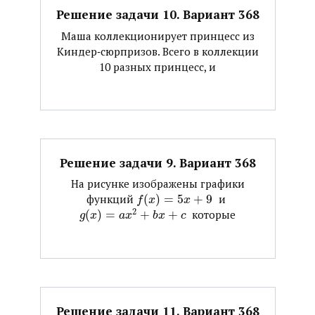
Решение задачи 10. Вариант 368
Маша коллекционирует принцесс из
Киндер‐сюрпризов. Всего в коллекции
10 разных принцесс, и
Решение задачи 9. Вариант 368
На рисунке изображены графики
функций ​
(
)
=
5
+
9
​ и ​
f
x
x
2
(
)
=
+
+
​ которые
g
x
a
x
b
x
c
Решение задачи 11. Вариант 368