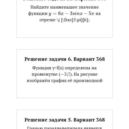
Найдите наименьшее значение
функции ​
=
6
−
3
−
5
​ на
y
x
s
i
n
x
π
отрезке ​\( [\frac{5\pi}{6};
Решение задачи 6. Вариант 368
Функция y=f(x) определена на
промежутке (—3;7). На рисунке
изображён график её производной
Решение задачи 5. Вариант 368
Гранью параллелепипеда является