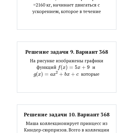
=2160 кг, начинает двигаться с
ускорением, которое в течение
Решение задачи 9. Вариант 368
На рисунке изображены графики
функций ​
(
)
=
5
+
9
​ и ​
f
x
x
2
(
)
=
+
+
​ которые
g
x
a
x
b
x
c
Решение задачи 10. Вариант 368
Маша коллекционирует принцесс из
Киндер‐сюрпризов. Всего в коллекции