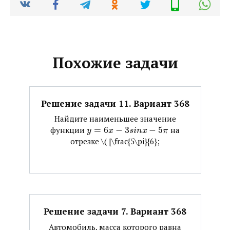
Похожие задачи
Решение задачи 11. Вариант 368
Найдите наименьшее значение
функции ​
=
6
−
3
−
5
​ на
y
x
s
i
n
x
π
отрезке ​\( [\frac{5\pi}{6};
Решение задачи 7. Вариант 368
Автомобиль, масса которого равна