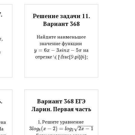
.
Решение задачи 11.
Вариант 368
Найдите наименьшее
г,
значение функции ​
=
6
−
3
−
5
​ на
y
x
s
i
n
x
π
в
отрезке ​\( [\frac{5\pi}{6};
Вариант 368 ЕГЭ
.
Ларин. Первая часть
1. Решите уравнение ​
ена
−
−
−
−
−
3
(
−
2
)
=
√
2
−
1
На
l
o
g
x
l
o
g
x
8
2