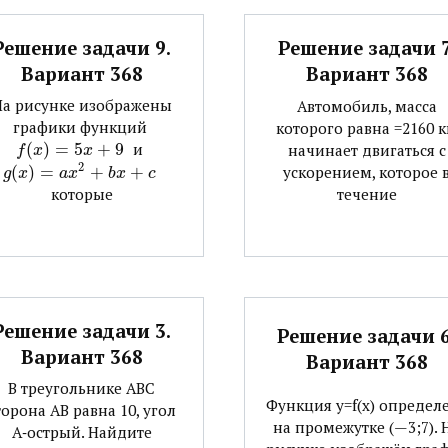
Решение задачи 9.
Решение задачи 7
Вариант 368
Вариант 368
На рисунке изображены
Автомобиль, масса
графики функций ​
которого равна =2160 к
(
)
=
5
+
9
​ и ​
начинает двигаться с
f
x
x
2
(
)
=
+
+
​
ускорением, которое 
g
x
a
x
b
x
c
течение
которые
Решение задачи 3.
Решение задачи 6
Вариант 368
Вариант 368
В треугольнике АВС
Функция y=f(x) определ
торона АВ равна 10, угол
на промежутке (—3;7). 
А‐острый. Найдите