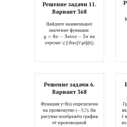
Р
Решение задачи 11.
Вариант 368
Найдите наименьшее
значение функции ​
=
6
−
3
−
5
​ на
y
x
s
i
n
x
π
отрезке ​\( [\frac{5\pi}{6};
Решение задачи 6.
Вариант 368
Функция y=f(x) определена
Г
на промежутке (—3;7). На
яв
рисунке изображён график
1 
её производной
из