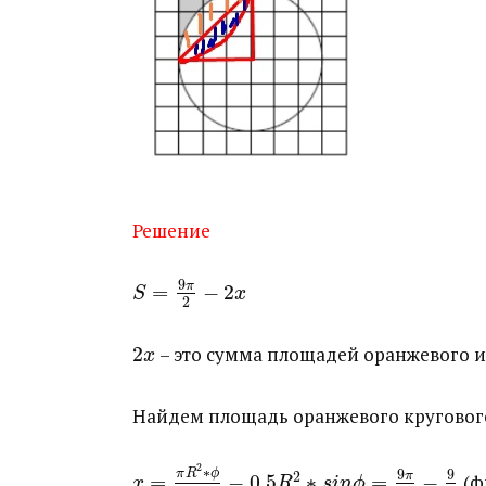
Решение
9
π
=
−
2
S
x
2
2
​ – это сумма площадей оранжевого 
x
Найдем площадь оранжевого кругового
2
∗
9
9
π
R
ϕ
2
π
=
−
0.5
∗
=
−
​ (
x
R
s
i
n
ϕ