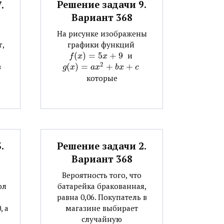
Решение задачи 9.
.
Вариант 368
На рисунке изображены
графики функций ​
г,
(
)
=
5
+
9
​ и ​
f
x
x
2
(
)
=
+
+
​
в
g
x
a
x
b
x
c
которые
.
Решение задачи 2.
Вариант 368
Вероятность того, что
ол
батарейка бракованная,
равна 0,06. Покупатель в
, а
магазине выбирает
случайную