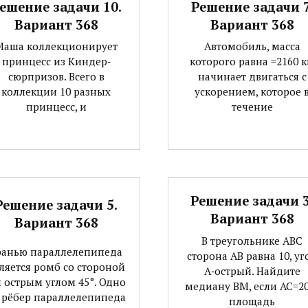
ешение задачи 10.
Решение задачи 7
Вариант 368
Вариант 368
Маша коллекционирует
Автомобиль, масса
принцесс из Киндер‐
которого равна =2160 к
сюрпризов. Всего в
начинает двигаться с
коллекции 10 разных
ускорением, которое 
принцесс, и
течение
Решение задачи 3
Решение задачи 5.
Вариант 368
Вариант 368
В треугольнике АВС
ранью параллелепипеда
сторона АВ равна 10, уг
ляется ромб со стороной
А‐острый. Найдите
и острым углом 45°. Одно
медиану ВМ, если АС=20
 рёбер параллелепипеда
площадь