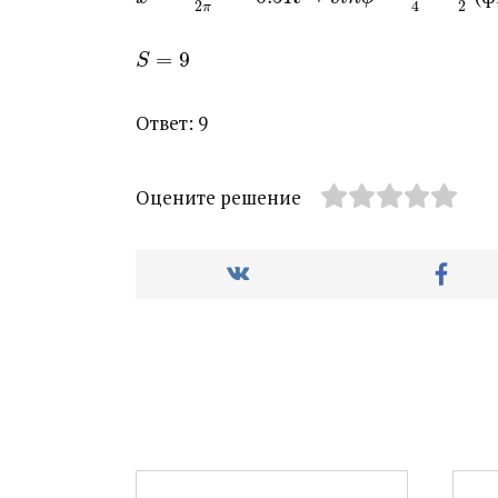
2
2
4
π
=
9
S
Ответ: 9
Оцените решение