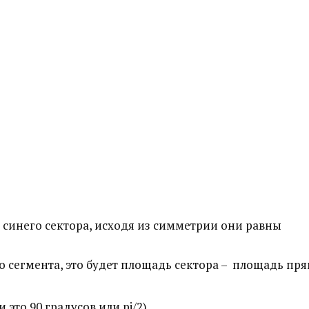
и синего сектора, исходя из симметрии они равны
 сегмента, это будет площадь сектора – площадь пр
фи это 90 градусов или pi/2)