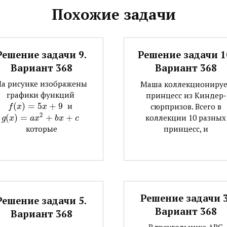
Похожие задачи
Решение задачи 9.
Решение задачи 1
Вариант 368
Вариант 368
На рисунке изображены
Маша коллекционируе
графики функций ​
принцесс из Киндер‐
(
)
=
5
+
9
​ и ​
сюрпризов. Всего в
f
x
x
2
(
)
=
+
+
​
коллекции 10 разных
g
x
a
x
b
x
c
принцесс, и
которые
Решение задачи 3
Решение задачи 5.
Вариант 368
Вариант 368