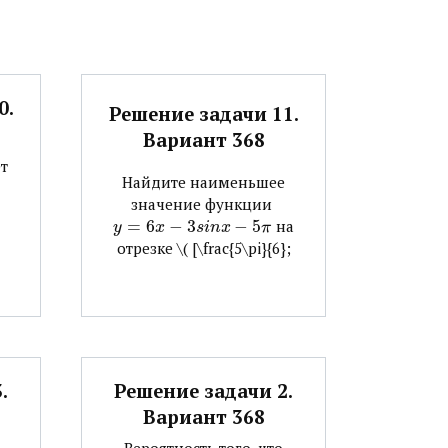
0.
Решение задачи 11.
Вариант 368
т
Найдите наименьшее
значение функции ​
=
6
−
3
−
5
​ на
y
x
s
i
n
x
π
отрезке ​\( [\frac{5\pi}{6};
.
Решение задачи 2.
Вариант 368