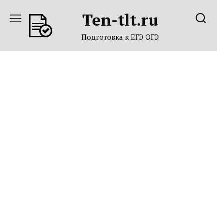
Перейти
Ten-tlt.ru
к
содержанию
Подготовка к ЕГЭ ОГЭ