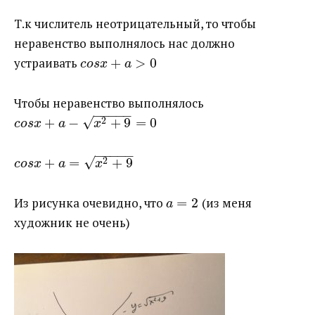
Т.к числитель неотрицательный, то чтобы
неравенство выполнялось нас должно
устраивать ​
+
>
0
c
o
s
x
a
Чтобы неравенство выполнялось ​
−
−
−
−
−
√
2
+
−
+
9
=
0
c
o
s
x
a
x
−
−
−
−
−
√
2
+
=
+
9
c
o
s
x
a
x
Из рисунка очевидно, что ​
=
2
​ (из меня
a
художник не очень)