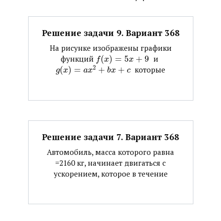
Решение задачи 9. Вариант 368
На рисунке изображены графики
функций ​
(
)
=
5
+
9
​ и ​
f
x
x
2
(
)
=
+
+
​ которые
g
x
a
x
b
x
c
Решение задачи 7. Вариант 368
Автомобиль, масса которого равна
=2160 кг, начинает двигаться с
ускорением, которое в течение