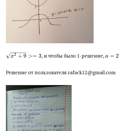
−
−
−
−
−
√
2
+
9
>
=
3
​, и чтобы было 1-решение, ​
=
2
x
a
Решение от пользователя rafack12@gmail.com