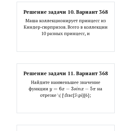
Решение задачи 10. Вариант 368
Маша коллекционирует принцесс из
Киндер‐сюрпризов. Всего в коллекции
10 разных принцесс, и
Решение задачи 11. Вариант 368
Найдите наименьшее значение
функции ​
=
6
−
3
−
5
​ на
y
x
s
i
n
x
π
отрезке ​\( [\frac{5\pi}{6};