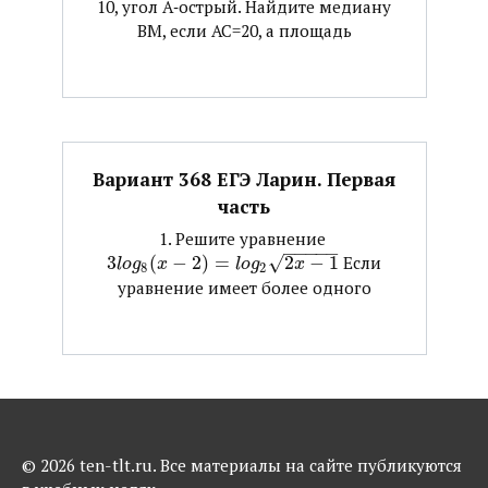
10, угол А‐острый. Найдите медиану
ВМ, если АС=20, а площадь
Вариант 368 ЕГЭ Ларин. Первая
часть
1. Решите уравнение ​
−
−
−
−
−
3
(
−
2
)
=
√
2
−
1
​ Если
l
o
g
x
l
o
g
x
8
2
уравнение имеет более одного
© 2026 ten-tlt.ru. Все материалы на сайте публикуются