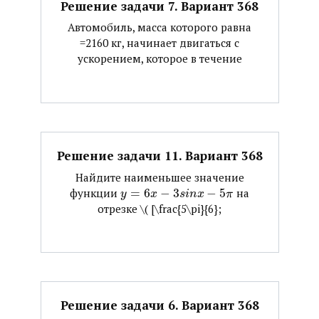
Решение задачи 7. Вариант 368
Автомобиль, масса которого равна
=2160 кг, начинает двигаться с
ускорением, которое в течение
Решение задачи 11. Вариант 368
Найдите наименьшее значение
функции ​
=
6
−
3
−
5
​ на
y
x
s
i
n
x
π
отрезке ​\( [\frac{5\pi}{6};
Решение задачи 6. Вариант 368