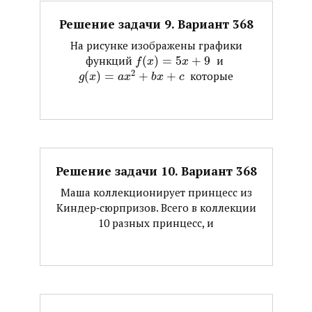
Решение задачи 9. Вариант 368
На рисунке изображены графики
функций ​
(
)
=
5
+
9
​ и ​
f
x
x
2
(
)
=
+
+
​ которые
g
x
a
x
b
x
c
Решение задачи 10. Вариант 368
Маша коллекционирует принцесс из
Киндер‐сюрпризов. Всего в коллекции
10 разных принцесс, и