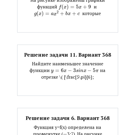
На рисунке изображены графики
функций ​
(
)
=
5
+
9
​ и ​
f
x
x
2
(
)
=
+
+
​ которые
g
x
a
x
b
x
c
Решение задачи 11. Вариант 368
Найдите наименьшее значение
функции ​
=
6
−
3
−
5
​ на
y
x
s
i
n
x
π
отрезке ​\( [\frac{5\pi}{6};
Решение задачи 6. Вариант 368
Функция y=f(x) определена на
промежутке (—3;7). На рисунке