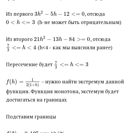
2
Из первого ​
3
−
5
−
12
<
=
0
​, отсюда ​
h
h
0
<
<
=
3
​ (h-не может быть отрицательным)
h
2
Из второго ​
21
−
13
−
84
>
=
0
​, отсюда ​
h
h
7
<
=
<
4
​ (h<4 – как мы выяснили ранее)
h
3
7
Пересечение будет ​
<
=
<
=
3
h
3
1
(
)
=
​ – нужно найти экстремум данной
f
h
2
(
1
+
)
h
функции. Функция монотона, экстемум будет
достигаться на границах
Подставим границы