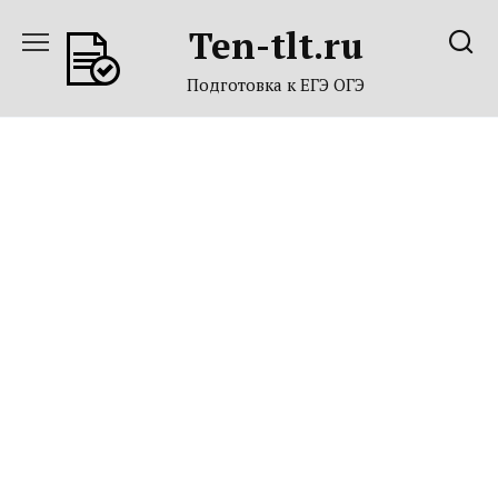
Перейти
Ten-tlt.ru
к
содержанию
Подготовка к ЕГЭ ОГЭ