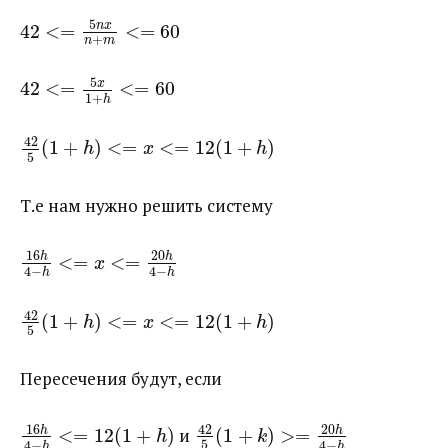
5
n
x
42
<
=
<
=
60
+
n
m
5
x
42
<
=
<
=
60
1
+
h
42
(
1
+
)
<
=
<
=
12
(
1
+
)
h
x
h
5
Т.е нам нужно решить систему
16
20
h
h
<
=
<
=
x
4
−
4
−
h
h
42
(
1
+
)
<
=
<
=
12
(
1
+
)
h
x
h
5
Пересечения будут, если
16
20
42
h
h
<
=
12
(
1
+
)
​ и ​
(
1
+
)
>
=
h
k
5
4
−
4
−
h
h