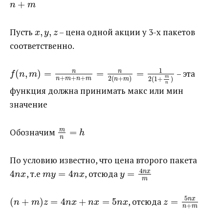
+
n
m
Пусть ​
,
,
​ – цена одной акции у 3-х пакетов
x
y
z
соответственно.
1
n
n
(
,
)
=
=
=
​ – эта
f
n
m
+
+
+
m
2
(
+
)
2
(
1
+
)
n
m
n
m
n
m
n
функция должна принимать макс или мин
значение
m
Обозначим ​
=
h
n
По условию известно, что цена второго пакета ​
4
n
x
4
​, т.е ​
=
4
​, отсюда ​
=
n
x
m
y
n
x
y
m
5
n
x
(
+
)
=
4
+
=
5
​, отсюда ​
=
n
m
z
n
x
n
x
n
x
z
+
n
m