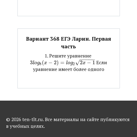
Вариант 368 ЕГЭ Ларин. Первая
часть
1. Решите уравнение ​
−
−
−
−
−
3
(
−
2
)
=
√
2
−
1
​ Если
l
o
g
x
l
o
g
x
8
2
уравнение имеет более одного
© 2026 ten-tlt.ru. Все материалы на сайте публикуются
в учебных целях.