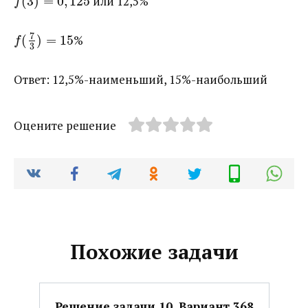
(
3
)
=
0
,
125
​ или 12,5%
f
7
(
)
=
15
​%
f
3
Ответ: 12,5%-наименьший, 15%-наибольший
Оцените решение
Похожие задачи
Решение задачи 10. Вариант 368