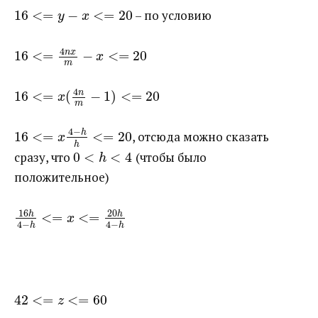
16
<
=
−
<
=
20
​ – по условию
y
x
4
n
x
16
<
=
−
<
=
20
x
m
4
n
16
<
=
(
−
1
)
<
=
20
x
m
4
−
h
16
<
=
<
=
20
​, отсюда можно сказать
x
h
сразу, что ​
0
<
<
4
​ (чтобы было
h
положительное)
16
20
h
h
<
=
<
=
x
4
−
4
−
h
h
42
<
=
<
=
60
z