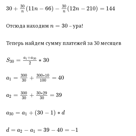
30
30
30
+
(
11
−
66
)
−
(
12
−
210
)
=
144
n
n
n
n
Отсюда находим ​
=
30
​ – ура!
n
Теперь найдем сумму платежей за 30 месяцев
+
a
a
=
∗
30
1
30
S
30
2
300
300
∗
10
=
+
=
40
a
1
30
100
300
30
∗
29
=
+
=
39
a
2
30
30
=
+
(
30
−
1
)
∗
a
a
d
30
1
=
−
=
39
−
40
=
−
1
d
a
a
2
1