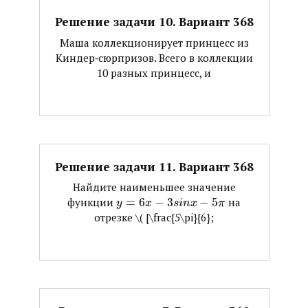
Решение задачи 10. Вариант 368
Маша коллекционирует принцесс из
Киндер‐сюрпризов. Всего в коллекции
10 разных принцесс, и
Решение задачи 11. Вариант 368
Найдите наименьшее значение
функции ​
=
6
−
3
−
5
​ на
y
x
s
i
n
x
π
отрезке ​\( [\frac{5\pi}{6};