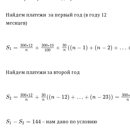
Найдем платежи за первый год (в году 12
месяцев)
300
∗
12
300
∗
10
30
=
+
+
(
(
−
1
)
+
(
−
2
)
+
…
S
n
n
1
100
n
n
Найдем платежи за второй год
300
∗
12
30
300
∗
=
+
(
(
−
12
)
+
…
+
(
−
23
)
)
=
S
n
n
2
n
n
n
−
=
144
​ – нам дано по условию
S
S
1
2