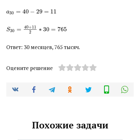
=
40
−
29
=
11
a
30
40
+
11
=
∗
30
=
765
S
30
2
Ответ: 30 месяцев, 765 тысяч.
Оцените решение
Похожие задачи