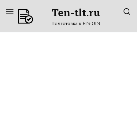
Перейти
Ten-tlt.ru
к
содержанию
Подготовка к ЕГЭ ОГЭ