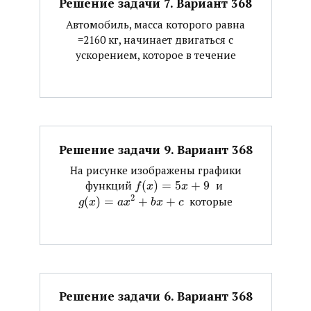
Решение задачи 7. Вариант 368
Автомобиль, масса которого равна
=2160 кг, начинает двигаться с
ускорением, которое в течение
Решение задачи 9. Вариант 368
На рисунке изображены графики
функций ​
(
)
=
5
+
9
​ и ​
f
x
x
2
(
)
=
+
+
​ которые
g
x
a
x
b
x
c
Решение задачи 6. Вариант 368