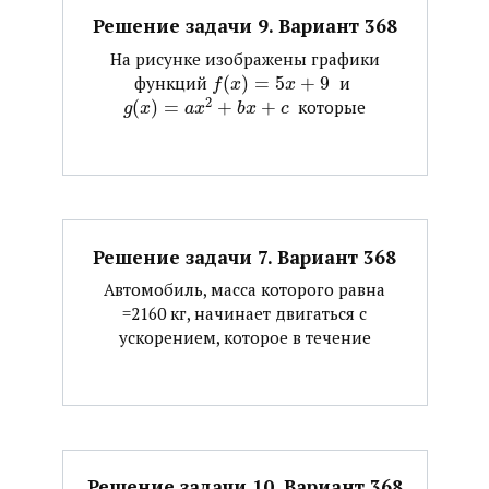
Решение задачи 9. Вариант 368
На рисунке изображены графики
функций ​
(
)
=
5
+
9
​ и ​
f
x
x
2
(
)
=
+
+
​ которые
g
x
a
x
b
x
c
Решение задачи 7. Вариант 368
Автомобиль, масса которого равна
=2160 кг, начинает двигаться с
ускорением, которое в течение
Решение задачи 10. Вариант 368