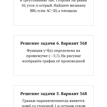
В треугольнике АВС сторона АВ равна
10, угол А‐острый. Найдите медиану
ВМ, если АС=20, а площадь
Решение задачи 6. Вариант 368
Функция y=f(x) определена на
промежутке (—3;7). На рисунке
изображён график её производной
Решение задачи 5. Вариант 368
Гранью параллелепипеда является
ромб со стороной 1 и острым углом