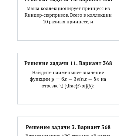
Маша коллекционирует принцесс из
Киндер‐сюрпризов. Всего в коллекции
10 разных принцесс, и
Решение задачи 11. Вариант 368
Найдите наименьшее значение
функции ​
=
6
−
3
−
5
​ на
y
x
s
i
n
x
π
отрезке ​\( [\frac{5\pi}{6};
Решение задачи 3. Вариант 368