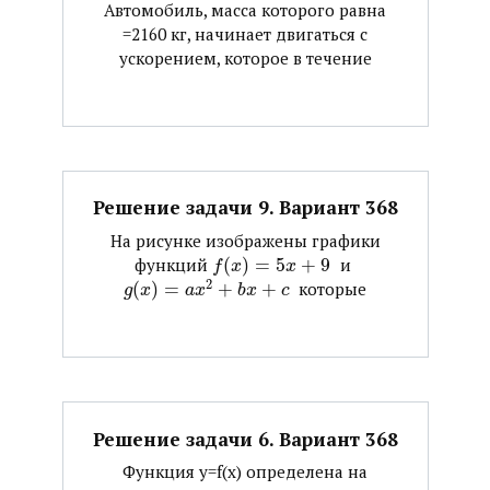
Автомобиль, масса которого равна
=2160 кг, начинает двигаться с
ускорением, которое в течение
Решение задачи 9. Вариант 368
На рисунке изображены графики
функций ​
(
)
=
5
+
9
​ и ​
f
x
x
2
(
)
=
+
+
​ которые
g
x
a
x
b
x
c
Решение задачи 6. Вариант 368
Функция y=f(x) определена на