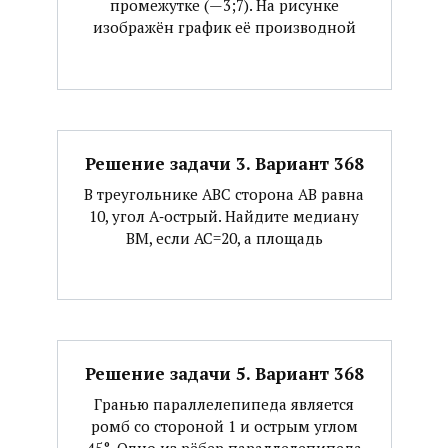
промежутке (—3;7). На рисунке
изображён график её производной
Решение задачи 3. Вариант 368
В треугольнике АВС сторона АВ равна
10, угол А‐острый. Найдите медиану
ВМ, если АС=20, а площадь
Решение задачи 5. Вариант 368
Гранью параллелепипеда является
ромб со стороной 1 и острым углом
45°. Одно из рёбер параллелепипеда