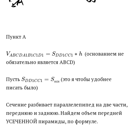
Пункт А
=
∗
​ (основанием не
V
S
h
1
1
1
1
1
1
D
D
C
C
A
B
C
D
A
B
C
D
обязательно является ABCD)
Пусть ​
=
​ (это я чтобы удобнее
S
S
1
1
D
D
C
C
о
с
н
писать было)
Сечение разбивает параллелепипед на две части,
переднюю и заднюю. Найдем объем передней
УСЕЧЕННОЙ пирамиды, по формуле.