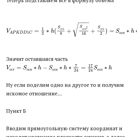
Теперь подставляем все в формулу объема
−
−
−
−
√
S
S
2
S
1
=
∗
(
+
+
)
=
∗
о
с
н
о
с
н
о
с
н
V
h
S
h
1
A
P
K
D
D
C
о
с
н
3
8
16
2
Значит оставшаяся часть ​
7
17
=
∗
−
∗
∗
=
∗
V
S
h
S
h
S
h
о
с
т
о
с
н
о
с
н
о
с
н
24
24
Ну если поделим одно на другое то и получим
искомое отношение…
Пункт Б
Вводим прямоугольную систему координат и
находит уравнение плоскости сечения, а далее