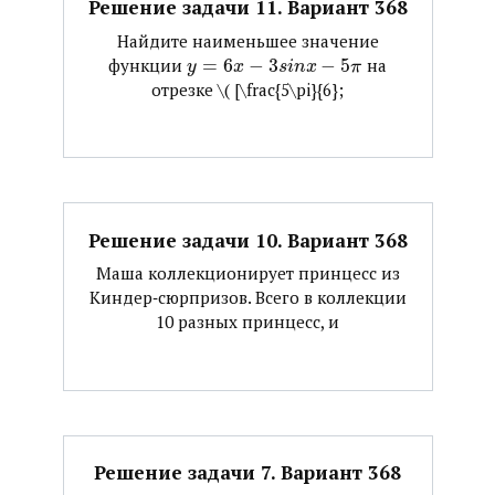
Решение задачи 11. Вариант 368
Найдите наименьшее значение
функции ​
=
6
−
3
−
5
​ на
y
x
s
i
n
x
π
отрезке ​\( [\frac{5\pi}{6};
Решение задачи 10. Вариант 368
Маша коллекционирует принцесс из
Киндер‐сюрпризов. Всего в коллекции
10 разных принцесс, и
Решение задачи 7. Вариант 368