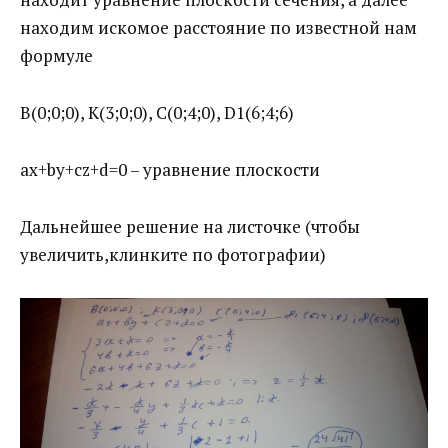
находим искомое расстояние по известной нам
формуле
B(0;0;0), K(3;0;0), C(0;4;0), D1(6;4;6)
ax+by+cz+d=0 – уравнение плоскости
Дальнейшее решение на листочке (чтобы
увеличить,клинките по фотографии)