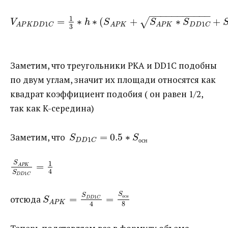
−
−
−
−
−
−
−
−
−
−
−
1
=
∗
∗
(
+
∗
+
√
V
h
S
S
S
1
1
D
D
C
A
P
K
D
D
C
A
P
K
A
P
K
3
Заметим, что треугольники PKA и DD1C подобны
по двум углам, значит их площади относятся как
квадрат коэффициент подобия ( он равен 1/2,
так как K-середина)
Заметим, что ​​
=
0.5
∗
S
S
1
D
D
C
о
с
н
1
S
=
A
P
K
4
S
1
D
D
C
S
S
отсюда ​​
=
=
о
с
н
1
D
D
C
S
A
P
K
8
4