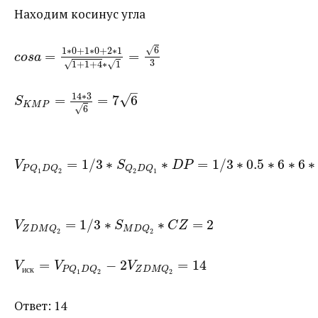
Находим косинус угла
√
6
1
∗
0
+
1
∗
0
+
2
∗
1
=
=
c
o
s
a
3
√
1
+
1
+
4
∗
1
√
–
14
∗
3
√
=
=
7
6
S
K
M
P
√
6
=
1
/
3
∗
∗
=
1
/
3
∗
0.5
∗
6
∗
6
∗
V
S
D
P
P
Q
D
Q
Q
D
Q
1
2
2
1
=
1
/
3
∗
∗
=
2
V
S
C
Z
Z
D
M
Q
M
D
Q
2
2
=
−
2
=
14
V
V
V
P
Q
D
Q
Z
D
M
Q
и
с
к
1
2
2
Ответ: 14