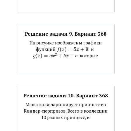
Решение задачи 9. Вариант 368
На рисунке изображены графики
функций ​
(
)
=
5
+
9
​ и ​
f
x
x
2
(
)
=
+
+
​ которые
g
x
a
x
b
x
c
Решение задачи 10. Вариант 368
Маша коллекционирует принцесс из
Киндер‐сюрпризов. Всего в коллекции
10 разных принцесс, и