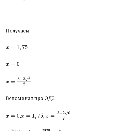
Получаем
=
1
,
75
x
=
0
x
√
3
±
2
6
=
x
2
Вспоминая про ОДЗ
√
3
+
2
6
=
0
​,​
=
1
,
75
​, ​
=
x
x
x
2
2020
2020