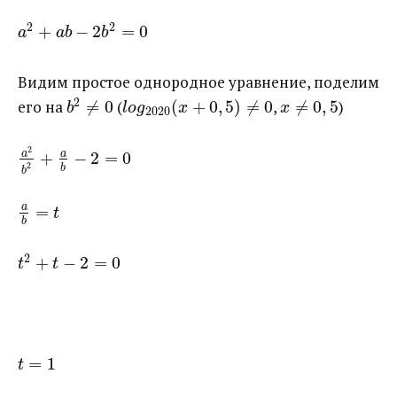
2
2
+
−
2
=
0
a
a
b
b
Видим простое однородное уравнение, поделим
2
его на ​
≠
0
​ (​
(
+
0
,
5
)
≠
0
​, ​
≠
0
,
5
​)
b
l
o
g
x
x
2020
2
a
a
+
−
2
=
0
2
b
b
a
=
t
b
2
+
−
2
=
0
t
t
=
1
t