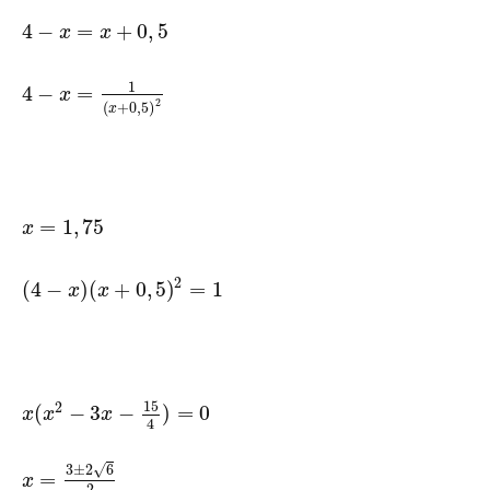
4
−
=
+
0
,
5
x
x
1
4
−
=
x
2
(
+
0
,
5
)
x
=
1
,
75
x
2
(
4
−
)
(
+
0
,
5
)
=
1
x
x
15
2
(
−
3
−
)
=
0
x
x
x
4
√
3
±
2
6
=
x
2