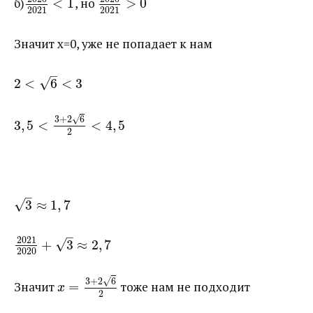
б)​
<
1
​, но ​
>
0
2021
2021
Значит x=0, уже не попадает к нам
–
√
2
<
6
<
3
√
3
+
2
6
3
,
5
<
<
4
,
5
2
–
√
3
≈
1
,
7
–
2021
√
+
3
≈
2
,
7
2020
√
3
+
2
6
Значит ​
=
​ тоже нам не подходит
x
2