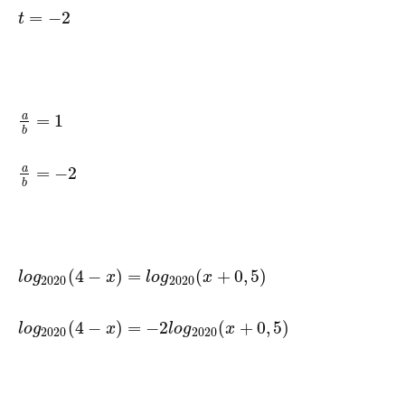
=
−
2
t
a
=
1
b
a
=
−
2
b
(
4
−
)
=
(
+
0
,
5
)
l
o
g
x
l
o
g
x
2020
2020
(
4
−
)
=
−
2
(
+
0
,
5
)
l
o
g
x
l
o
g
x
2020
2020