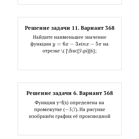
Решение задачи 11. Вариант 368
Найдите наименьшее значение
функции ​
=
6
−
3
−
5
​ на
y
x
s
i
n
x
π
отрезке ​\( [\frac{5\pi}{6};
Решение задачи 6. Вариант 368
Функция y=f(x) определена на
промежутке (—3;7). На рисунке
изображён график её производной