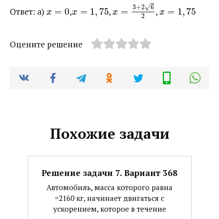
√
3
+
2
6
Ответ: а) ​
=
0
​,​
=
1
,
75
​, ​
=
​, ​
=
1
,
75
x
x
x
x
2
Оцените решение
Похожие задачи
Решение задачи 7. Вариант 368
Автомобиль, масса которого равна
=2160 кг, начинает двигаться с
ускорением, которое в течение