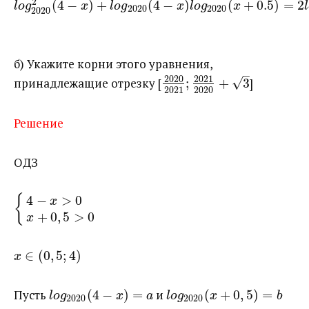
2
(
4
−
)
+
(
4
−
)
(
+
0.5
)
=
2
l
o
g
x
l
o
g
x
l
o
g
x
l
2020
2020
2020
б) Укажите корни этого уравнения,
–
2020
2021
√
принадлежащие отрезку [​
;
+
3
​]
2021
2020
Решение
ОДЗ
{
4
−
>
0
x
+
0
,
5
>
0
x
∈
(
0
,
5
;
4
)
x
Пусть ​
(
4
−
)
=
​ и ​
(
+
0
,
5
)
=
l
o
g
x
a
l
o
g
x
b
2020
2020