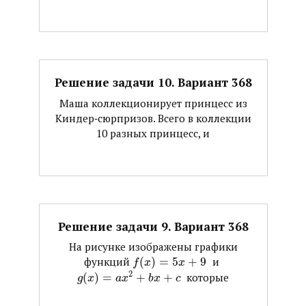
Решение задачи 10. Вариант 368
Маша коллекционирует принцесс из
Киндер‐сюрпризов. Всего в коллекции
10 разных принцесс, и
Решение задачи 9. Вариант 368
На рисунке изображены графики
функций ​
(
)
=
5
+
9
​ и ​
f
x
x
2
(
)
=
+
+
​ которые
g
x
a
x
b
x
c