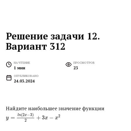
Решение задачи 12.
Вариант 312
НА ЧТЕНИЕ
ПРОСМОТРОВ
1 мин
23
ОПУБЛИКОВАНО
24.03.2024
Найдите наибольшее значение функции ​
(
2
−
3
)
l
n
x
2
=
+
3
−
y
x
x
2