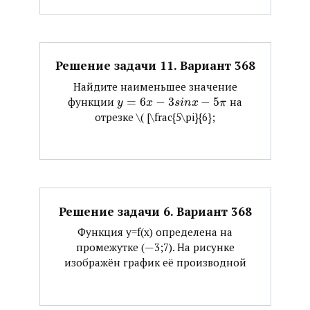
Решение задачи 11. Вариант 368
Найдите наименьшее значение
функции ​
=
6
−
3
−
5
​ на
y
x
s
i
n
x
π
отрезке ​\( [\frac{5\pi}{6};
Решение задачи 6. Вариант 368
Функция y=f(x) определена на
промежутке (—3;7). На рисунке
изображён график её производной