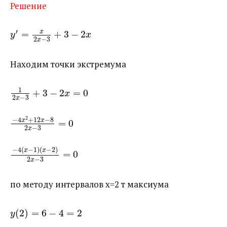
Решение
′
x
=
+
3
−
2
y
x
2
−
3
x
Находим точки экстремума
1
+
3
−
2
=
0
x
2
−
3
x
2
−
4
+
12
−
8
x
x
=
0
2
−
3
x
−
4
(
−
1
)
(
−
2
)
x
x
=
0
2
−
3
x
по методу интервалов x=2 т максиума
(
2
)
=
6
−
4
=
2
y