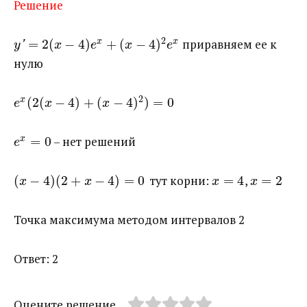
Решение
2
=
2
(
−
4
)
+
(
−
4
)
​ приравняем ее к
x
x
'
y
x
e
x
e
нулю
2
(
2
(
−
4
)
+
(
−
4
)
)
=
0
x
e
x
x
=
0
​ – нет решений
x
e
(
−
4
)
(
2
+
−
4
)
=
0
​ тут корни: ​
=
4
​, ​
=
2
x
x
x
x
Точка максимума методом интервалов 2
Ответ: 2
Оцените решение