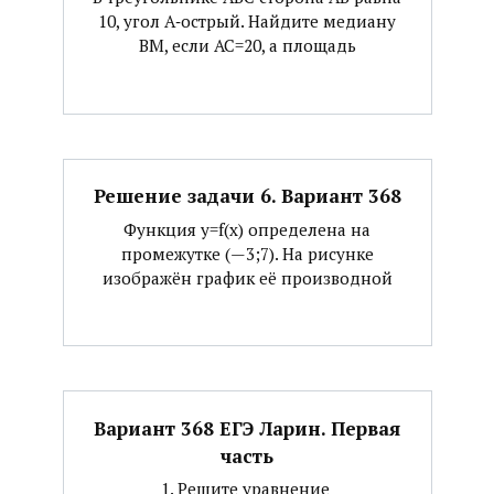
10, угол А‐острый. Найдите медиану
ВМ, если АС=20, а площадь
Решение задачи 6. Вариант 368
Функция y=f(x) определена на
промежутке (—3;7). На рисунке
изображён график её производной
Вариант 368 ЕГЭ Ларин. Первая
часть
1. Решите уравнение ​