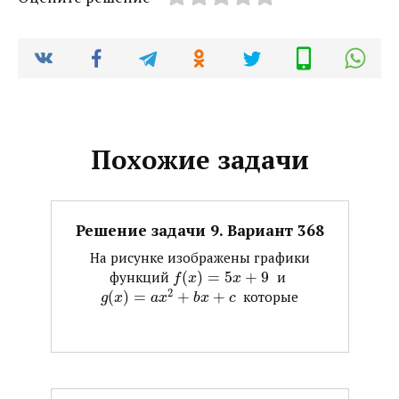
Похожие задачи
Решение задачи 9. Вариант 368
На рисунке изображены графики
функций ​
(
)
=
5
+
9
​ и ​
f
x
x
2
(
)
=
+
+
​ которые
g
x
a
x
b
x
c