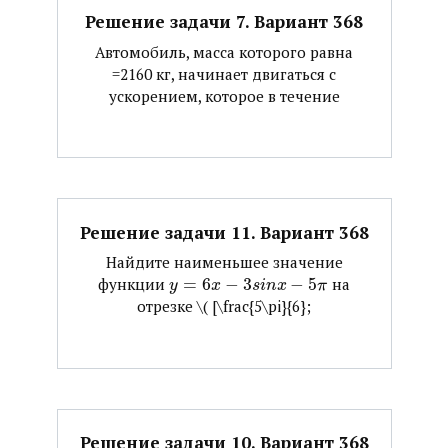
Решение задачи 7. Вариант 368
Автомобиль, масса которого равна
=2160 кг, начинает двигаться с
ускорением, которое в течение
Решение задачи 11. Вариант 368
Найдите наименьшее значение
функции ​
=
6
−
3
−
5
​ на
y
x
s
i
n
x
π
отрезке ​\( [\frac{5\pi}{6};
Решение задачи 10. Вариант 368