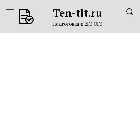
Перейти
Ten-tlt.ru
к
содержанию
Подготовка к ЕГЭ ОГЭ