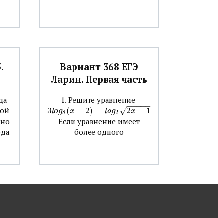
Вариант 368 ЕГЭ
.
Ларин. Первая часть
1. Решите уравнение ​
да
−
−
−
−
−
3
(
−
2
)
=
√
2
−
1
ной
l
o
g
x
l
o
g
x
8
2
дно
Если уравнение имеет
еда
более одного