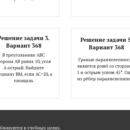
Решение задачи 3.
Решение задачи 5
Вариант 368
Вариант 368
В треугольнике АВС
Гранью параллелепипе
торона АВ равна 10, угол
является ромб со сторо
А‐острый. Найдите
1 и острым углом 45°. О
диану ВМ, если АС=20, а
из рёбер параллелепип
площадь
публикуются в учебных целях.