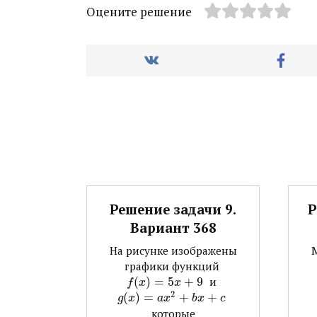
Оцените решение
Решение задачи 9.
Р
Вариант 368
На рисунке изображены
графики функций ​
(
)
=
5
+
9
​ и ​
f
x
x
2
(
)
=
+
+
​
g
x
a
x
b
x
c
которые