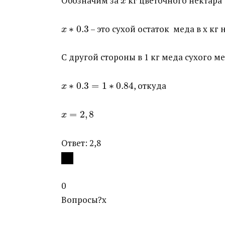
Обозначим за ​
​ кг цветочного нектара
x
∗
0.3
​ – это сухой остаток меда в x кг
x
C другой стороны в 1 кг меда сухого мед
∗
0.3
=
1
∗
0.84
​, откуда
x
=
2
,
8
x
Ответ: 2,8
0
Вопросы?
x