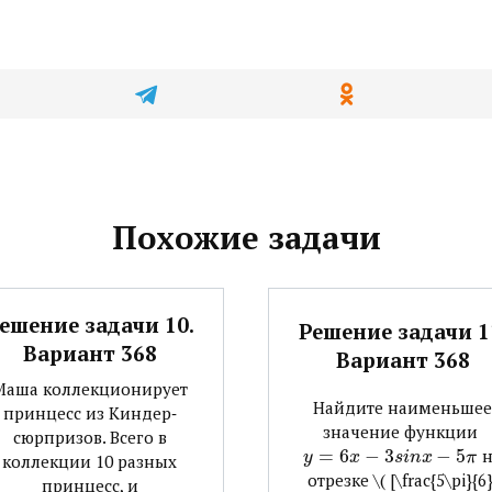
Похожие задачи
ешение задачи 10.
Решение задачи 1
Вариант 368
Вариант 368
Маша коллекционирует
Найдите наименьшее
принцесс из Киндер‐
значение функции ​
сюрпризов. Всего в
=
6
−
3
−
5
​ 
y
x
s
i
n
x
π
коллекции 10 разных
отрезке ​\( [\frac{5\pi}{6}
принцесс, и