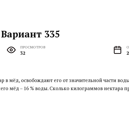
 Вариант 335
ПРОСМОТРОВ
О
32
2
р в мёд, освобождают его от значительной части воды
него мёд – 16 % воды. Сколько килограммов нектара 