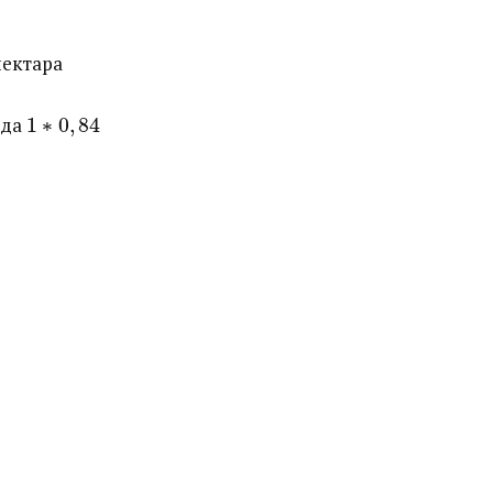
 нектара
а ​
1
∗
0
,
84