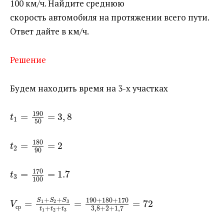
100 км/ч. Найдите среднюю
скорость автомобиля на протяжении всего пути.
Ответ дайте в км/ч.
Решение
Будем находить время на 3-х участках
190
=
=
3
,
8
t
1
50
180
=
=
2
t
2
90
170
=
=
1.7
t
3
100
+
+
190
+
180
+
170
S
S
S
=
=
=
72
1
2
3
V
с
р
+
+
3
,
8
+
2
+
1
,
7
t
t
t
1
2
3