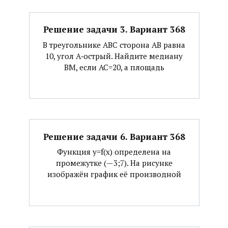
Решение задачи 3. Вариант 368
В треугольнике АВС сторона АВ равна
10, угол А‐острый. Найдите медиану
ВМ, если АС=20, а площадь
Решение задачи 6. Вариант 368
Функция y=f(x) определена на
промежутке (—3;7). На рисунке
изображён график её производной