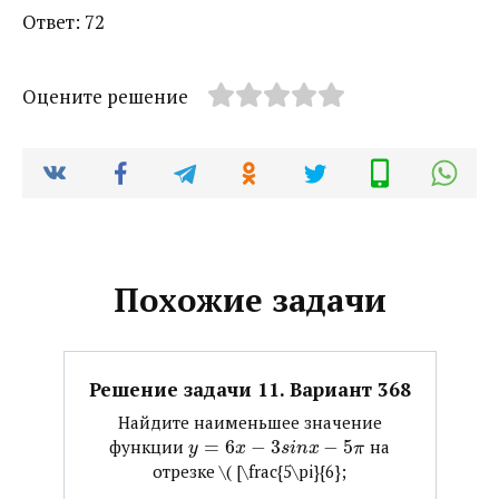
Ответ: 72
Оцените решение
Похожие задачи
Решение задачи 11. Вариант 368
Найдите наименьшее значение
функции ​
=
6
−
3
−
5
​ на
y
x
s
i
n
x
π
отрезке ​\( [\frac{5\pi}{6};