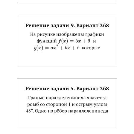
Решение задачи 9. Вариант 368
На рисунке изображены графики
функций ​
(
)
=
5
+
9
​ и ​
f
x
x
2
(
)
=
+
+
​ которые
g
x
a
x
b
x
c
Решение задачи 5. Вариант 368
Гранью параллелепипеда является
ромб со стороной 1 и острым углом
45°. Одно из рёбер параллелепипеда