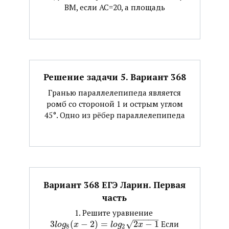
ВМ, если АС=20, а площадь
Решение задачи 5. Вариант 368
Гранью параллелепипеда является
ромб со стороной 1 и острым углом
45°. Одно из рёбер параллелепипеда
Вариант 368 ЕГЭ Ларин. Первая
часть
1. Решите уравнение ​
−
−
−
−
−
3
(
−
2
)
=
√
2
−
1
​ Если
l
o
g
x
l
o
g
x
8
2