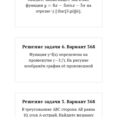
функции ​
=
6
−
3
−
5
​ на
y
x
s
i
n
x
π
отрезке ​\( [\frac{5\pi}{6};
Решение задачи 6. Вариант 368
Функция y=f(x) определена на
промежутке (—3;7). На рисунке
изображён график её производной
Решение задачи 3. Вариант 368
В треугольнике АВС сторона АВ равна
10, угол А‐острый. Найдите медиану