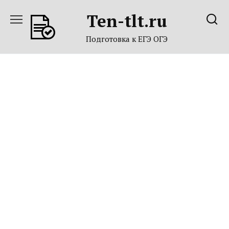
Перейти
Ten-tlt.ru
к
содержанию
Подготовка к ЕГЭ ОГЭ