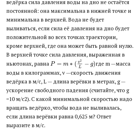
ведёрка сила давления воды на дно не остаётся
постоянной: она максимальна в нижней точке и
минимальна в верхней. Вода не будет
выливаться, если сила её давления на дно будет
положительной во всех точках траектории,
кроме верхней, где она может быть равной нулю.
В верхней точке сила давления, выраженная в
2
v
ньютонах, равна ​
=
∗
(
−
)
​где m —масса
P
m
g
L
воды в килограммах, v —скорость движения
ведёрка в м/с, L — длина верёвки в метрах, g —
ускорение свободного падения (считайте, что g
=10 м/с2). С какой минимальной скоростью надо
вращать ведёрко, чтобы вода не выливалась,
если длина верёвки равна 0,625 м? Ответ
выразите в м/с.