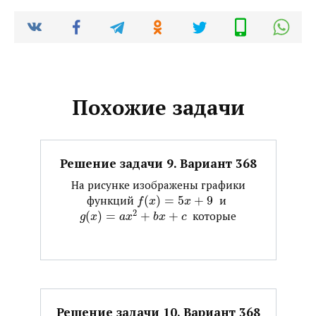
Похожие задачи
Решение задачи 9. Вариант 368
На рисунке изображены графики
функций ​
(
)
=
5
+
9
​ и ​
f
x
x
2
(
)
=
+
+
​ которые
g
x
a
x
b
x
c
Решение задачи 10. Вариант 368