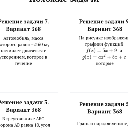
Решение задачи 9
Решение задачи 7.
Вариант 368
Вариант 368
На рисунке изображен
Автомобиль, масса
графики функций ​
оторого равна =2160 кг,
(
)
=
5
+
9
​ и ​
начинает двигаться с
f
x
x
2
(
)
=
+
+
​
ускорением, которое в
g
x
a
x
b
x
c
течение
которые
Решение задачи 3.
Решение задачи 5
Вариант 368
Вариант 368
В треугольнике АВС
Гранью параллелепипе
торона АВ равна 10, угол