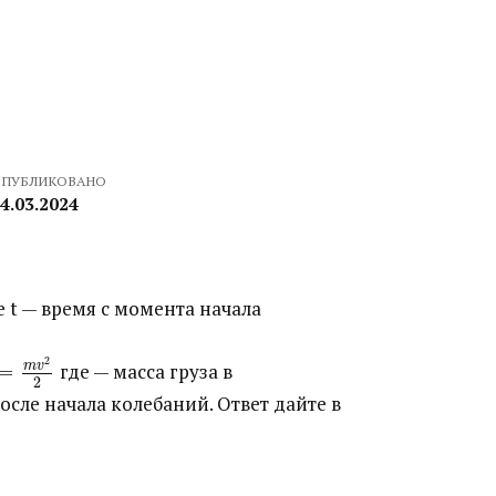
ПУБЛИКОВАНО
4.03.2024
де t — время с момента начала
2
m
v
=
​ где — масса груза в
2
осле начала колебаний. Ответ дайте в