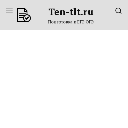
Перейти
Ten-tlt.ru
к
содержанию
Подготовка к ЕГЭ ОГЭ