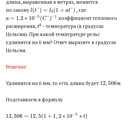
длина, выраженная в метрах, меняется
по закону ​
(
°
)
=
(
1
+
°
)
​ , где ​
l
t
l
a
t
0
−
5
−
1
=
1.2
∗
10
(
°
)
​ коэффициент теплового
a
C
расширения, t⁰ – температура (в градусах
Цельсия). При какой температуре рельс
удлинится на 6 мм? Ответ выразите в градусах
Цельсия.
Решение
Удлинится на 6 мм, то есть длина будет ​
12
,
506
​м
Подставялем в формулу
−
5
12
,
506
=
12
,
5
(
1
+
1
,
2
∗
10
∗
)
t