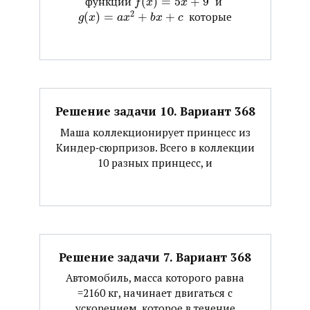
функций ​
(
)
=
5
+
9
​ и ​
f
x
x
2
(
)
=
+
+
​ которые
g
x
a
x
b
x
c
Решение задачи 10. Вариант 368
Маша коллекционирует принцесс из
Киндер‐сюрпризов. Всего в коллекции
10 разных принцесс, и
Решение задачи 7. Вариант 368
Автомобиль, масса которого равна
=2160 кг, начинает двигаться с
ускорением, которое в течение