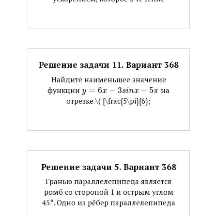
Решение задачи 11. Вариант 368
Найдите наименьшее значение
функции ​
=
6
−
3
−
5
​ на
y
x
s
i
n
x
π
отрезке ​\( [\frac{5\pi}{6};
Решение задачи 5. Вариант 368
Гранью параллелепипеда является
ромб со стороной 1 и острым углом
45°. Одно из рёбер параллелепипеда