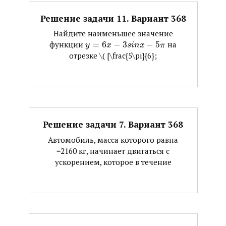
Решение задачи 11. Вариант 368
Найдите наименьшее значение
функции ​
=
6
−
3
−
5
​ на
y
x
s
i
n
x
π
отрезке ​\( [\frac{5\pi}{6};
Решение задачи 7. Вариант 368
Автомобиль, масса которого равна
=2160 кг, начинает двигаться с
ускорением, которое в течение