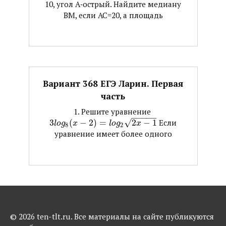
10, угол А‐острый. Найдите медиану
ВМ, если АС=20, а площадь
Вариант 368 ЕГЭ Ларин. Первая
часть
1. Решите уравнение ​
−
−
−
−
−
3
(
−
2
)
=
√
2
−
1
​ Если
l
o
g
x
l
o
g
x
8
2
уравнение имеет более одного
© 2026 ten-tlt.ru. Все материалы на сайте публикуются