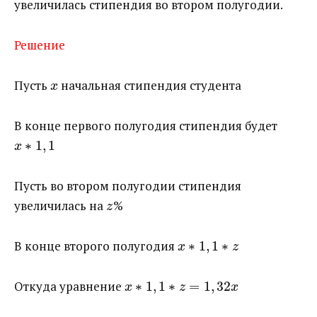
увеличилась стипендия во втором полугодии.
Решение
Пусть ​
​ начальная стипендия студента
x
В конце первого полугодия стипендия будет ​
∗
1
,
1
x
Пусть во втором полугодии стипендия
увеличилась на ​
​%
z
В конце второго полугодия ​
∗
1
,
1
∗
x
z
Откуда уравнение ​
∗
1
,
1
∗
=
1
,
32
x
z
x