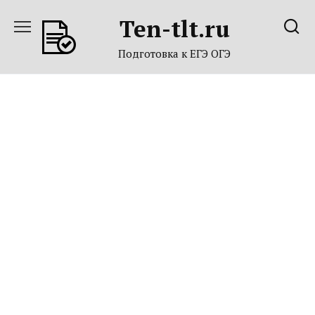
Перейти
Ten-tlt.ru
к
содержанию
Подготовка к ЕГЭ ОГЭ