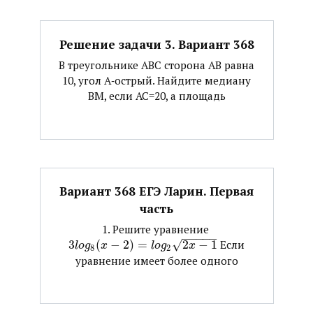
Решение задачи 3. Вариант 368
В треугольнике АВС сторона АВ равна
10, угол А‐острый. Найдите медиану
ВМ, если АС=20, а площадь
Вариант 368 ЕГЭ Ларин. Первая
часть
1. Решите уравнение ​
−
−
−
−
−
3
(
−
2
)
=
√
2
−
1
​ Если
l
o
g
x
l
o
g
x
8
2
уравнение имеет более одного