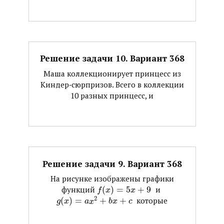
Решение задачи 10. Вариант 368
Маша коллекционирует принцесс из
Киндер‐сюрпризов. Всего в коллекции
10 разных принцесс, и
Решение задачи 9. Вариант 368
На рисунке изображены графики
функций ​
(
)
=
5
+
9
​ и ​
f
x
x
2
(
)
=
+
+
​ которые
g
x
a
x
b
x
c