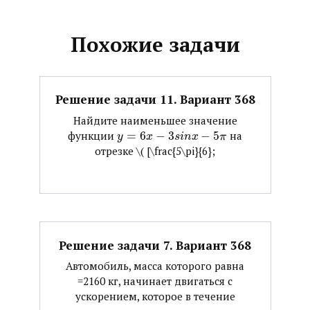
Похожие задачи
Решение задачи 11. Вариант 368
Найдите наименьшее значение
функции ​
=
6
−
3
−
5
​ на
y
x
s
i
n
x
π
отрезке ​\( [\frac{5\pi}{6};
Решение задачи 7. Вариант 368
Автомобиль, масса которого равна
=2160 кг, начинает двигаться с
ускорением, которое в течение